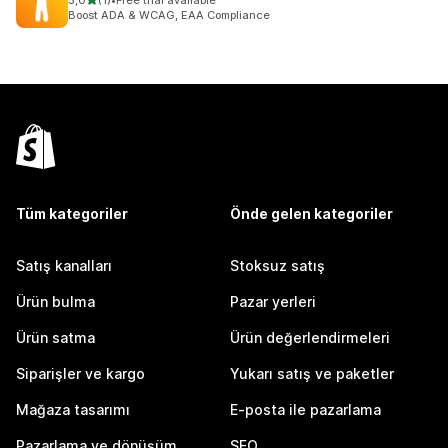
5,0
(1)
•
Free trial available
toplam 1 değerlendirme
Boost ADA & WCAG, EAA Compliance
Tüm kategoriler
Önde gelen kategoriler
Satış kanalları
Stoksuz satış
Ürün bulma
Pazar yerleri
Ürün satma
Ürün değerlendirmeleri
Siparişler ve kargo
Yukarı satış ve paketler
Mağaza tasarımı
E-posta ile pazarlama
Pazarlama ve dönüşüm
SEO