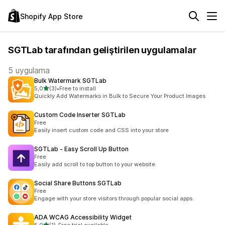
Shopify App Store
SGTLab tarafından geliştirilen uygulamalar
5 uygulama
Bulk Watermark SGTLab
5 yıldız üzerinden
5,0
(3)
•
Free to install
toplam 3 değerlendirme
Quickly Add Watermarks in Bulk to Secure Your Product Images
Custom Code Inserter SGTLab
Free
Easily insert custom code and CSS into your store
SGTLab ‑ Easy Scroll Up Button
Free
Easily add scroll to top button to your website.
Social Share Buttons SGTLab
Free
Engage with your store visitors through popular social apps.
ADA WCAG Accessibility Widget
5 yıldız üzerinden