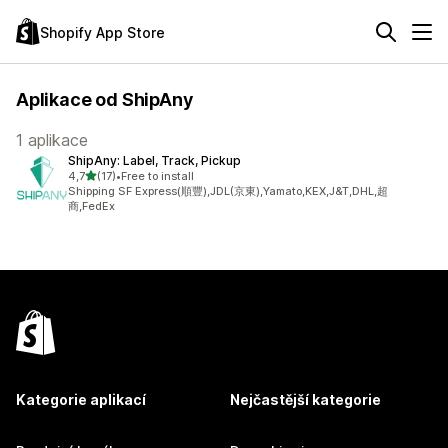
Shopify App Store
Aplikace od ShipAny
1 aplikace
ShipAny: Label, Track, Pickup
z 5 hvězd
4,7
(17)
•
Free to install
Celkový počet recenzí: 17
Shipping SF Express(順豐),JDL(京東),Yamato,KEX,J&T,DHL,超
商,FedEx
Kategorie aplikací
Nejčastější kategorie