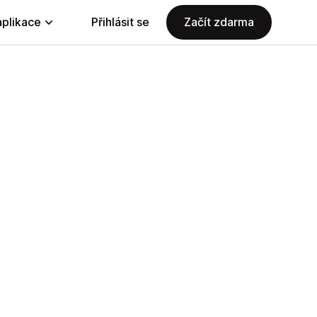
aplikace
Přihlásit se
Začít zdarma