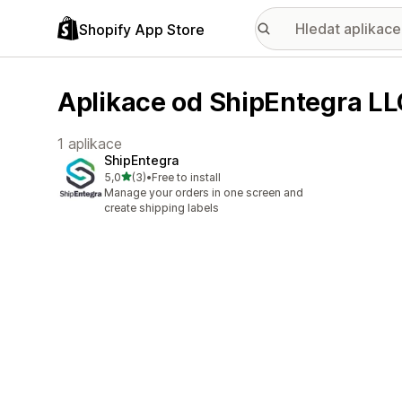
Shopify App Store
Aplikace od ShipEntegra L
1 aplikace
ShipEntegra
z 5 hvězd
5,0
(3)
•
Free to install
Celkový počet recenzí: 3
Manage your orders in one screen and
create shipping labels