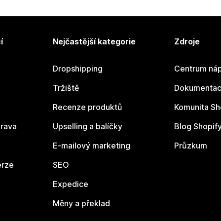
í
Nejčastější kategorie
Zdroje
Dropshipping
Centrum náp
Tržiště
Dokumentace
Recenze produktů
Komunita Sh
rava
Upselling a balíčky
Blog Shopif
E-mailový marketing
Průzkum
erze
SEO
Expedice
Měny a překlad