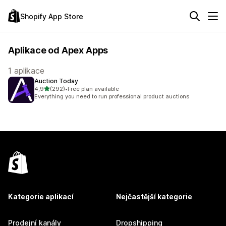
Shopify App Store
Aplikace od Apex Apps
1 aplikace
Auction Today
z 5 hvězd
4,9
(292)
•
Free plan available
Celkový počet recenzí: 292
Everything you need to run professional product auctions
Kategorie aplikací
Nejčastější kategorie
Prodejní kanály
Dropshipping