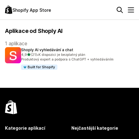
Shopify App Store
Aplikace od Shoply AI
1 aplikace
Shoply AI vyhledávání a chat
z 5 hvězd
4,9
(21)
•
K dispozici je bezplatný plán
Celkový počet recenzí: 21
Produktový expert a podpora s ChatGPT + vyhledáváním
Built for Shopify
Kategorie aplikací
Nejčastější kategorie