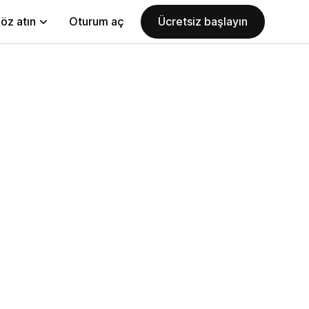
öz atın
Oturum aç
Ücretsiz başlayın