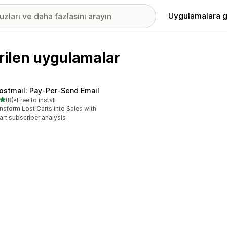
Uygulamalara g
irilen uygulamalar
ostmail: Pay‑Per‑Send Email
5 yıldız üzerinden
(8)
•
Free to install
lam 8 değerlendirme
nsform Lost Carts into Sales with
rt subscriber analysis