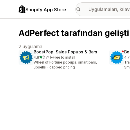
Shopify App Store
AdPerfect tarafından gelişt
2 uygulama
BoostPop: Sales Popups & Bars
Bo
5 yıldız üzerinden
4,8
(174)
•
Free to install
4,7
toplam 174 değerlendirme
top
Wheel of Fortune popups, smart bars,
Tra
upsells - capped pricing
Sma