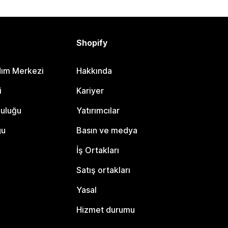
Shopify
dım Merkezi
Hakkında
i
Kariyer
luluğu
Yatırımcılar
gu
Basın ve medya
İş Ortakları
Satış ortakları
Yasal
Hizmet durumu