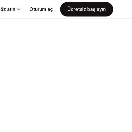
öz atın
Oturum aç
Ücretsiz başlayın