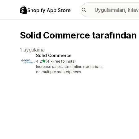
Shopify App Store
Solid Commerce tarafından g
1 uygulama
Solid Commerce
5 yıldız üzerinden
4,2
(4)
•
Free to install
toplam 4 değerlendirme
Increase sales, streamline operations
on multiple marketplaces