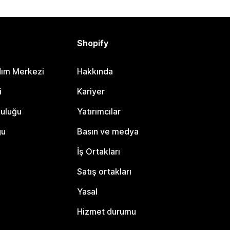
Shopify
dım Merkezi
Hakkında
i
Kariyer
luluğu
Yatırımcılar
gu
Basın ve medya
İş Ortakları
Satış ortakları
Yasal
Hizmet durumu