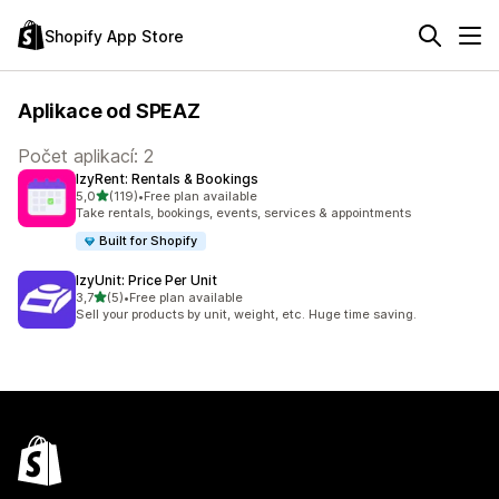
Shopify App Store
Aplikace od SPEAZ
Počet aplikací: 2
IzyRent: Rentals & Bookings
z 5 hvězd
5,0
(119)
•
Free plan available
Celkový počet recenzí: 119
Take rentals, bookings, events, services & appointments
Built for Shopify
IzyUnit: Price Per Unit
z 5 hvězd
3,7
(5)
•
Free plan available
Celkový počet recenzí: 5
Sell your products by unit, weight, etc. Huge time saving.