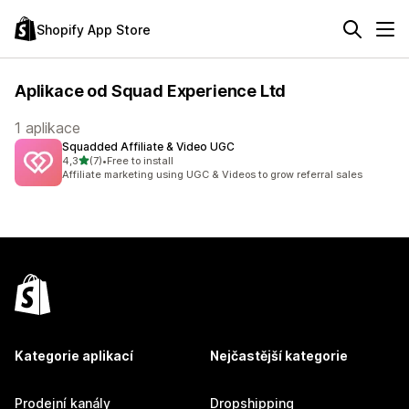
Shopify App Store
Aplikace od Squad Experience Ltd
1 aplikace
Squadded Affiliate & Video UGC
z 5 hvězd
4,3
(7)
•
Free to install
Celkový počet recenzí: 7
Affiliate marketing using UGC & Videos to grow referral sales
Kategorie aplikací
Nejčastější kategorie
Prodejní kanály
Dropshipping