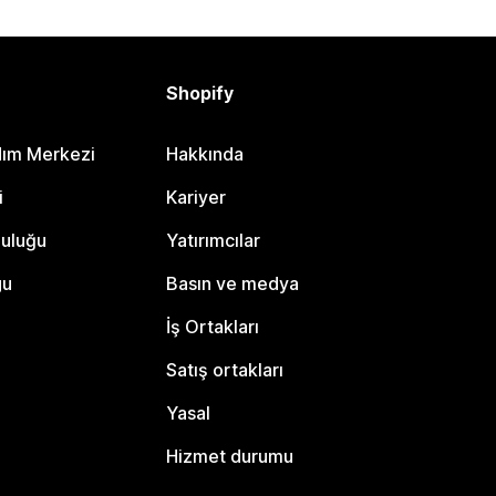
Shopify
dım Merkezi
Hakkında
i
Kariyer
luluğu
Yatırımcılar
gu
Basın ve medya
İş Ortakları
Satış ortakları
Yasal
Hizmet durumu