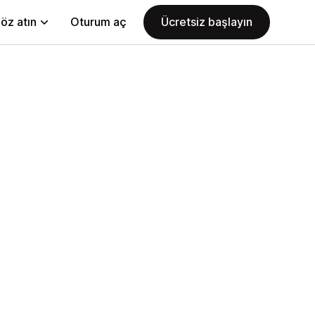
öz atın
Oturum aç
Ücretsiz başlayın