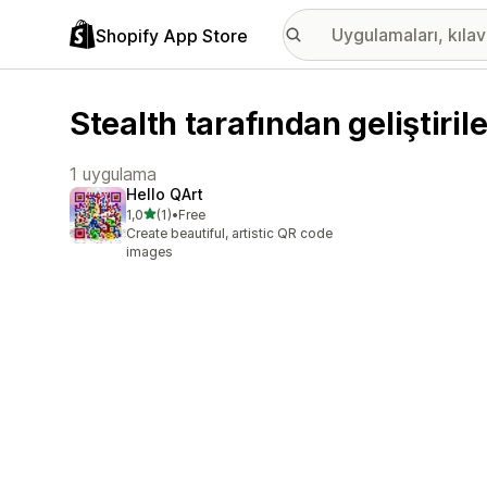
Shopify App Store
Stealth tarafından geliştiri
1 uygulama
Hello QArt
5 yıldız üzerinden
1,0
(1)
•
Free
toplam 1 değerlendirme
Create beautiful, artistic QR code
images