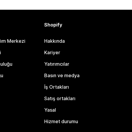
Shopify
dım Merkezi
Hakkında
i
Kariyer
luluğu
Yatırımcılar
gu
Basın ve medya
İş Ortakları
Satış ortakları
Yasal
Hizmet durumu