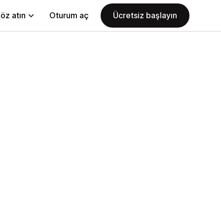
öz atın
Oturum aç
Ücretsiz başlayın