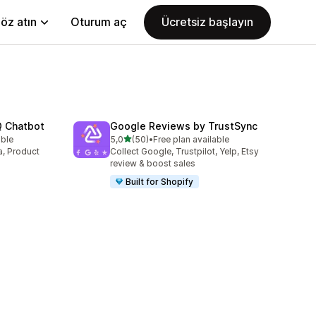
öz atın
Oturum aç
Ücretsiz başlayın
Q Chatbot
Google Reviews by TrustSync
5 yıldız üzerinden
able
5,0
(50)
•
Free plan available
toplam 50 değerlendirme
a, Product
Collect Google, Trustpilot, Yelp, Etsy
review & boost sales
Built for Shopify