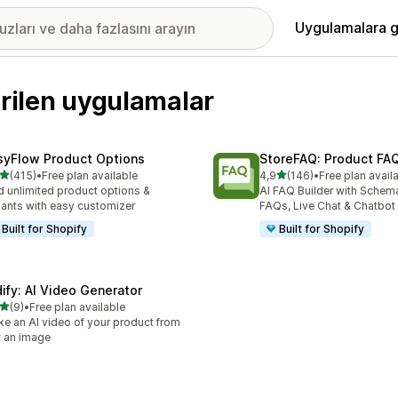
Uygulamalara g
irilen uygulamalar
syFlow Product Options
StoreFAQ: Product FA
5 yıldız üzerinden
5 yıldız üzerinden
(415)
•
Free plan available
4,9
(146)
•
Free plan avail
lam 415 değerlendirme
toplam 146 değerlendirme
 unlimited product options &
AI FAQ Builder with Schem
iants with easy customizer
FAQs, Live Chat & Chatbot
Built for Shopify
Built for Shopify
dify: AI Video Generator
5 yıldız üzerinden
(9)
•
Free plan available
lam 9 değerlendirme
e an AI video of your product from
t an image