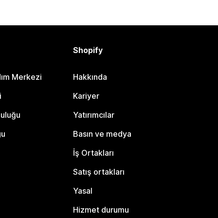
Shopify
dım Merkezi
Hakkında
i
Kariyer
luluğu
Yatırımcılar
gu
Basın ve medya
İş Ortakları
Satış ortakları
Yasal
Hizmet durumu