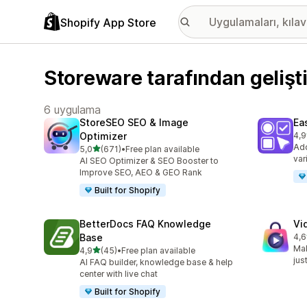
Shopify App Store
Storeware tarafından gelişt
6 uygulama
StoreSEO SEO & Image
Ea
Optimizer
4,9
top
Add
5 yıldız üzerinden
5,0
(671)
•
Free plan available
toplam 671 değerlendirme
var
AI SEO Optimizer & SEO Booster to
Improve SEO, AEO & GEO Rank
Built for Shopify
BetterDocs FAQ Knowledge
Vi
Base
4,6
top
Mak
5 yıldız üzerinden
4,9
(45)
•
Free plan available
toplam 45 değerlendirme
jus
AI FAQ builder, knowledge base & help
center with live chat
Built for Shopify