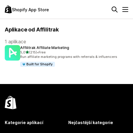
Shopify App Store
Aplikace od Affilitrak
1 aplikace
Affilitrak Affiliate Marketing
z 5 hvězd
5,0
(215)
•
Free
Celkový počet recenzí: 215
Run affiliate marketing programs with referrals & influencers
Built for Shopify
Kategorie aplikací
Nejčastější kategorie