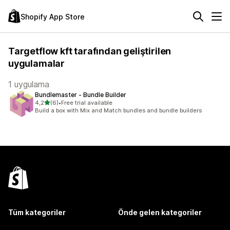
Shopify App Store
Targetflow kft tarafından geliştirilen
uygulamalar
1 uygulama
Bundlemaster ‑ Bundle Builder
5 yıldız üzerinden
4,2
(6)
•
Free trial available
toplam 6 değerlendirme
Build a box with Mix and Match bundles and bundle builders
Tüm kategoriler
Önde gelen kategoriler