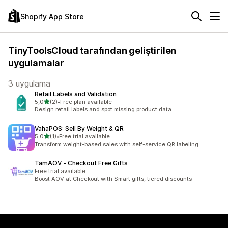
Shopify App Store
TinyToolsCloud tarafından geliştirilen
uygulamalar
3 uygulama
Retail Labels and Validation
5 yıldız üzerinden
5,0
(2)
•
Free plan available
toplam 2 değerlendirme
Design retail labels and spot missing product data
VahaPOS: Sell By Weight & QR
5 yıldız üzerinden
5,0
(1)
•
Free trial available
toplam 1 değerlendirme
Transform weight-based sales with self-service QR labeling
TamAOV ‑ Checkout Free Gifts
Free trial available
Boost AOV at Checkout with Smart gifts, tiered discounts