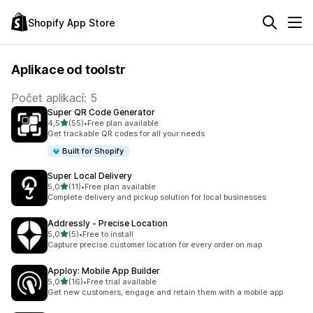
Shopify App Store
Aplikace od toolstr
Počet aplikací: 5
Super QR Code Generator
z 5 hvězd
4,5
(55)
•
Free plan available
Celkový počet recenzí: 55
Get trackable QR codes for all your needs
Built for Shopify
Super Local Delivery
z 5 hvězd
5,0
(11)
•
Free plan available
Celkový počet recenzí: 11
Complete delivery and pickup solution for local businesses
Addressly ‑ Precise Location
z 5 hvězd
5,0
(5)
•
Free to install
Celkový počet recenzí: 5
Capture precise customer location for every order on map
Apploy: Mobile App Builder
z 5 hvězd
5,0
(16)
•
Free trial available
Celkový počet recenzí: 16
Get new customers, engage and retain them with a mobile app