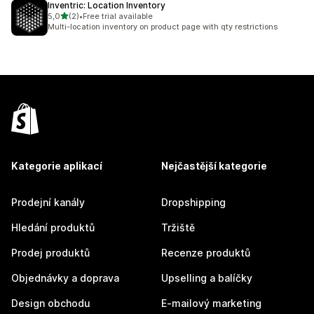
Inventric: Location Inventory
z 5 hvězd
5,0
(2)
•
Free trial available
Celkový počet recenzí: 2
Multi-location inventory on product page with qty restrictions
Kategorie aplikací
Nejčastější kategorie
Prodejní kanály
Dropshipping
Hledání produktů
Tržiště
Prodej produktů
Recenze produktů
Objednávky a doprava
Upselling a balíčky
Design obchodu
E-mailový marketing