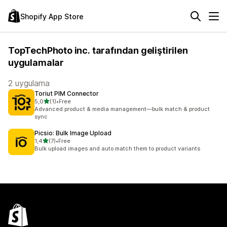
Shopify App Store
TopTechPhoto inc. tarafından geliştirilen
uygulamalar
2 uygulama
Toriut PIM Connector
5 yıldız üzerinden
5,0
(1)
•
Free
toplam 1 değerlendirme
Advanced product & media management—bulk match & product
sync
Picsio: Bulk Image Upload
5 yıldız üzerinden
1,4
(7)
•
Free
toplam 7 değerlendirme
Bulk upload images and auto match them to product variants