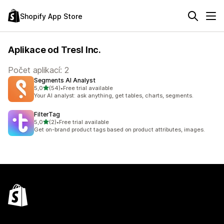
Shopify App Store
Aplikace od Tresl Inc.
Počet aplikací: 2
Segments AI Analyst
z 5 hvězd
5,0
(54)
•
Free trial available
Celkový počet recenzí: 54
Your AI analyst: ask anything, get tables, charts, segments.
FilterTag
z 5 hvězd
5,0
(2)
•
Free trial available
Celkový počet recenzí: 2
Get on-brand product tags based on product attributes, images.