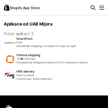
Shopify App Store
Aplikace od UAB Mijora
Počet aplikací: 3
SmartPosti
Free
SmartPosti shipping, no matter it's day or night.
Omniva shipping
z 5 hvězd
1,0
(10)
•
Free
Celkový počet recenzí: 10
Streamlined Shipping Solutions for E-commerce Stores
HRX delivery
Free to install
Control your orders delivery