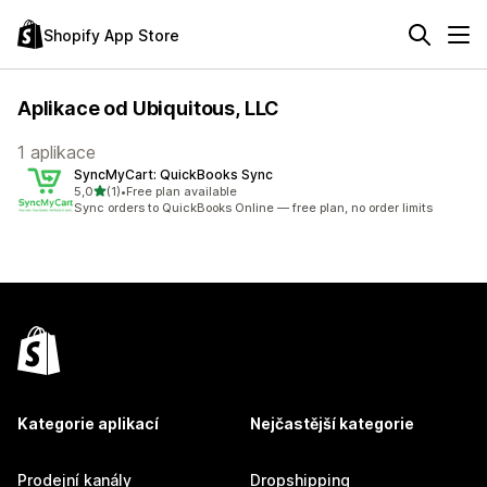
Shopify App Store
Aplikace od Ubiquitous, LLC
1 aplikace
SyncMyCart: QuickBooks Sync
z 5 hvězd
5,0
(1)
•
Free plan available
Celkový počet recenzí: 1
Sync orders to QuickBooks Online — free plan, no order limits
Kategorie aplikací
Nejčastější kategorie
Prodejní kanály
Dropshipping