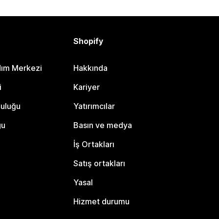
Shopify
dım Merkezi
Hakkında
i
Kariyer
luluğu
Yatırımcılar
gu
Basın ve medya
İş Ortakları
Satış ortakları
Yasal
Hizmet durumu