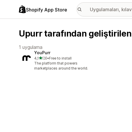
Shopify App Store
Upurr tarafından geliştirile
1 uygulama
YouPurr
5 yıldız üzerinden
4,1
(3)
•
Free to install
toplam 3 değerlendirme
The platform that powers
marketplaces around the world.