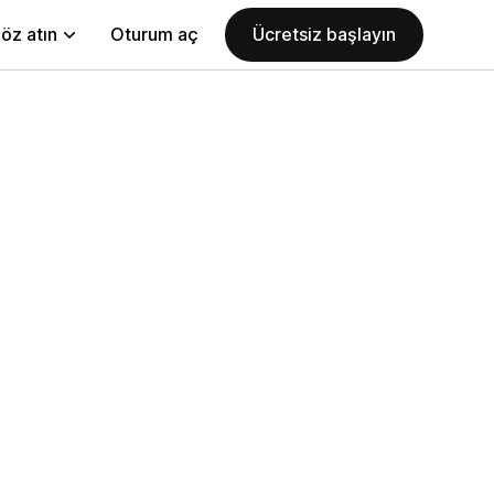
öz atın
Oturum aç
Ücretsiz başlayın