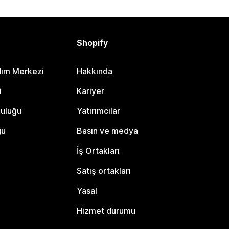
Shopify
dım Merkezi
Hakkında
i
Kariyer
luluğu
Yatırımcılar
gu
Basın ve medya
İş Ortakları
Satış ortakları
Yasal
Hizmet durumu