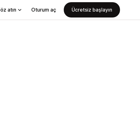
öz atın
Oturum aç
Ücretsiz başlayın