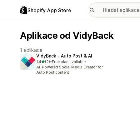
Shopify App Store
Aplikace od VidyBack
1 aplikace
VidyBack ‑ Auto Post & AI
z 5 hvězd
1,4
(2)
•
Free plan available
Celkový počet recenzí: 2
AI-Powered Social Media Creator for
Auto Post content