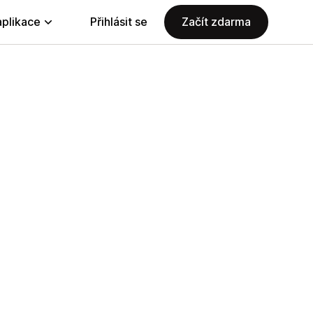
aplikace
Přihlásit se
Začít zdarma