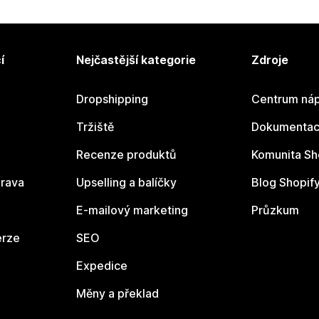
í
Nejčastější kategorie
Zdroje
Dropshipping
Centrum náp
Tržiště
Dokumentace
Recenze produktů
Komunita Sh
rava
Upselling a balíčky
Blog Shopif
E-mailový marketing
Průzkum
erze
SEO
Expedice
Měny a překlad