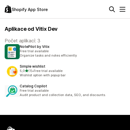
Shopify App Store
Aplikace od Vitix Dev
Počet aplikací: 3
NotePilot by Vitix
Free trial available
Organize tasks and notes efficiently
Simple wishlist
z 5 hvězd
5,0
(1)
•
Free trial available
Celkový počet recenzí: 1
Wishlist option with popup bar
Catalog Copilot
Free trial available
Audit product and collection data, SEO, and discounts.