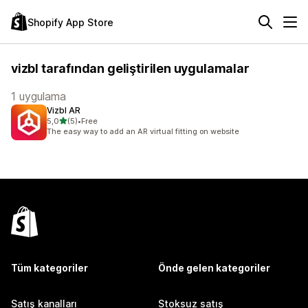
Shopify App Store
vizbl tarafından geliştirilen uygulamalar
1 uygulama
Vizbl AR
5 yıldız üzerinden
5,0
(5)
•
Free
toplam 5 değerlendirme
The easy way to add an AR virtual fitting on website
Tüm kategoriler
Önde gelen kategoriler
Satış kanalları
Stoksuz satış