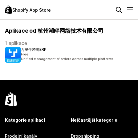
Shopify App Store
Aplikace od 杭州湖畔网络技术有限公司
1 aplikace
万里牛跨境ERP
Free
Unified management of orders across multiple platforms
Kategorie aplikací
Nejčastější kategorie
Prodejní kanály
Dropshipping