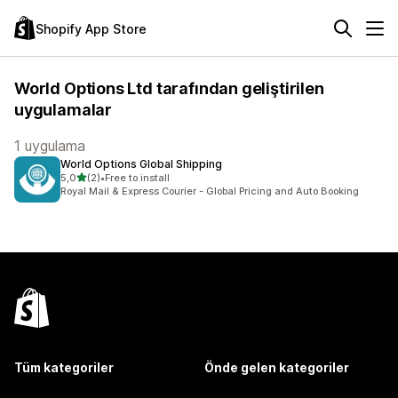
Shopify App Store
World Options Ltd tarafından geliştirilen
uygulamalar
1 uygulama
World Options Global Shipping
5 yıldız üzerinden
5,0
(2)
•
Free to install
toplam 2 değerlendirme
Royal Mail & Express Courier - Global Pricing and Auto Booking
Tüm kategoriler
Önde gelen kategoriler