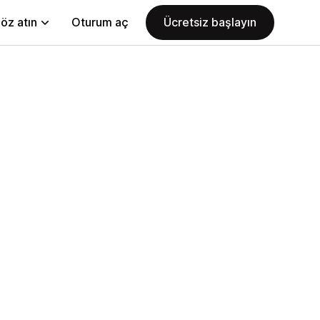
öz atın
Oturum aç
Ücretsiz başlayın