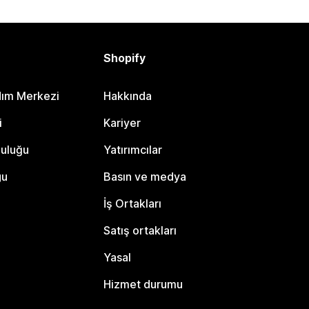
Shopify
dım Merkezi
Hakkında
i
Kariyer
luluğu
Yatırımcılar
gu
Basın ve medya
İş Ortakları
Satış ortakları
Yasal
Hizmet durumu