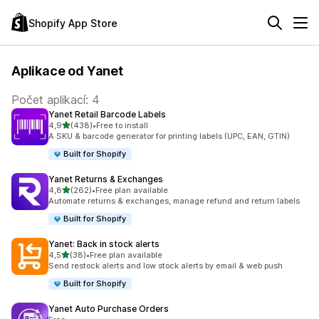
Shopify App Store
Aplikace od Yanet
Počet aplikací: 4
Yanet Retail Barcode Labels
z 5 hvězd
4,9
(438)
•
Free to install
Celkový počet recenzí: 438
A SKU & barcode generator for printing labels (UPC, EAN, GTIN)
Built for Shopify
Yanet Returns & Exchanges
z 5 hvězd
4,8
(262)
•
Free plan available
Celkový počet recenzí: 262
Automate returns & exchanges, manage refund and return labels
Built for Shopify
Yanet: Back in stock alerts
z 5 hvězd
4,5
(38)
•
Free plan available
Celkový počet recenzí: 38
Send restock alerts and low stock alerts by email & web push
Built for Shopify
Yanet Auto Purchase Orders