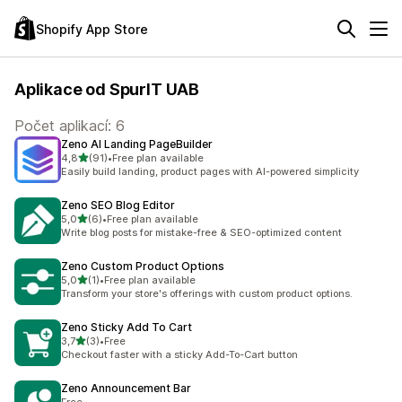
Shopify App Store
Aplikace od SpurIT UAB
Počet aplikací: 6
Zeno AI Landing PageBuilder
z 5 hvězd
4,8
(91)
•
Free plan available
Celkový počet recenzí: 91
Easily build landing, product pages with AI-powered simplicity
Zeno SEO Blog Editor
z 5 hvězd
5,0
(6)
•
Free plan available
Celkový počet recenzí: 6
Write blog posts for mistake-free & SEO-optimized content
Zeno Custom Product Options
z 5 hvězd
5,0
(1)
•
Free plan available
Celkový počet recenzí: 1
Transform your store's offerings with custom product options.
Zeno Sticky Add To Cart
z 5 hvězd
3,7
(3)
•
Free
Celkový počet recenzí: 3
Checkout faster with a sticky Add-To-Cart button
Zeno Announcement Bar