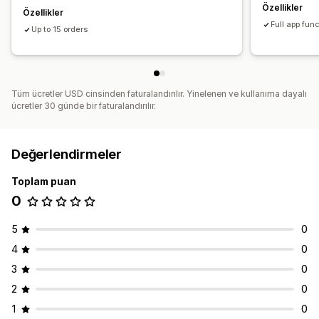
Özellikler
Özellikler
Full app func
Up to 15 orders
Tüm ücretler USD cinsinden faturalandırılır. Yinelenen ve kullanıma dayalı
ücretler 30 günde bir faturalandırılır.
Değerlendirmeler
Toplam puan
0
5
0
4
0
3
0
2
0
1
0