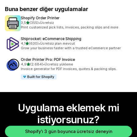
Buna benzer diğer uygulamalar
Shopify Order Printer
5 yıldız üzerinden
3,5
(355)
•
Ücretsiz
toplam 355 değerlendirme
Print customized pick lists, invoices, packing slips and more
Shiprocket: eCommerce Shipping
5 yıldız üzerinden
4,1
(630)
•
Ücretsiz plan mevcut
toplam 630 değerlendirme
Grow your business faster with a trusted eCommerce partner
Order Printer Pro: PDF Invoice
5 yıldız üzerinden
4,9
(2.684)
•
Ücretsiz yükleme
toplam 2684 değerlendirme
Invoice generator for PDF invoices, quotes & packing slips.
Built for Shopify
Uygulama eklemek mi
istiyorsunuz?
Shopify'ı 3 gün boyunca ücretsiz deneyin