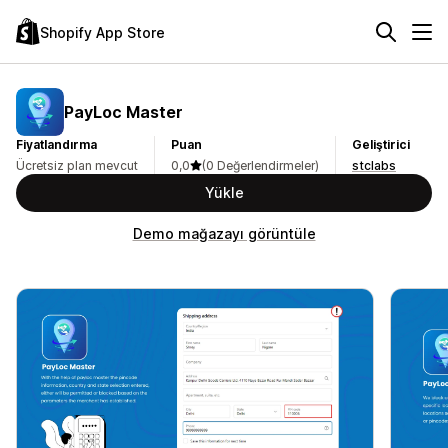
Shopify App Store
PayLoc Master
Fiyatlandırma
Puan
Geliştirici
Ücretsiz plan mevcut
0,0
(0 Değerlendirmeler)
stclabs
Yükle
Demo mağazayı görüntüle