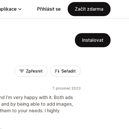
aplikace
Přihlásit se
Začít zdarma
Instalovat
Zpřesnit
Seřadit
7. prosinec 2023
and I'm very happy with it. Both ads
p and by being able to add images,
hem to your needs. I highly