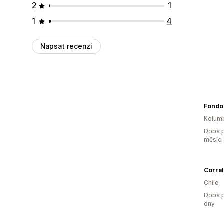
2
1
1
4
Napsat recenzi
Fondo
Kolum
Doba p
měsíci
Corral
Chile
Doba p
dny