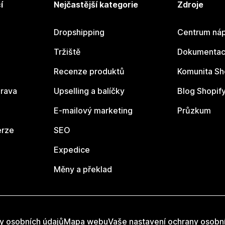
í
Nejčastější kategorie
Zdroje
Dropshipping
Centrum náp
Tržiště
Dokumentace
Recenze produktů
Komunita Sh
rava
Upselling a balíčky
Blog Shopif
E-mailový marketing
Průzkum
erze
SEO
Expedice
Měny a překlad
y osobních údajů
Mapa webu
Vaše nastavení ochrany osobn