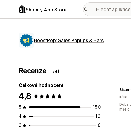
Shopify App Store
BoostPop: Sales Popups & Bars
Recenze
(174)
Celkové hodnocení
Siste
4,8
Itálie
Doba p
5
150
měsíci
4
13
3
6