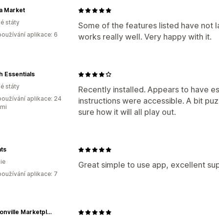
a Market
é státy
Some of the features listed have not 
oužívání aplikace: 6
works really well. Very happy with it.
 Essentials
é státy
Recently installed. Appears to have ess
oužívání aplikace: 24
instructions were accessible. A bit puzz
ami
sure how it will all play out.
ts
ie
Great simple to use app, excellent su
oužívání aplikace: 7
Johnsonville Marketplace