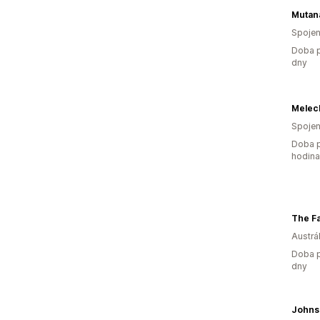
Mutan
Spojen
Doba p
dny
Melech
Spojen
Doba p
hodin
The Fa
Austrál
Doba p
dny