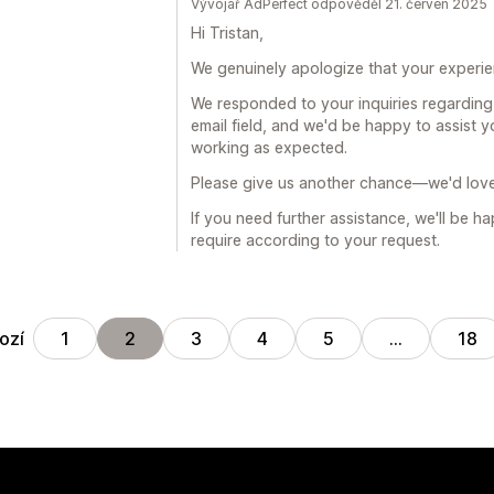
Vývojář AdPerfect odpověděl 21. červen 2025
Hi Tristan,
We genuinely apologize that your experie
We responded to your inquiries regarding 
email field, and we'd be happy to assist y
working as expected.
Please give us another chance—we'd love 
If you need further assistance, we'll be 
require according to your request.
ozí
1
2
3
4
5
…
18