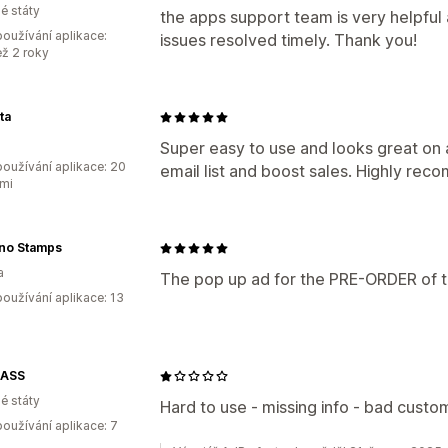
é státy
the apps support team is very helpful a
oužívání aplikace:
issues resolved timely. Thank you!
ež 2 roky
ta
Super easy to use and looks great on 
oužívání aplikace: 20
email list and boost sales. Highly re
mi
no Stamps
a
The pop up ad for the PRE-ORDER of t
oužívání aplikace: 13
LASS
é státy
Hard to use - missing info - bad cust
oužívání aplikace: 7