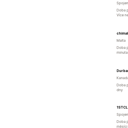
Spojen
Doba p
Více n
chimal
Malta
Doba p
minuta
Durba
Kanad
Doba p
dny
1STC
Spojen
Doba p
měsíci