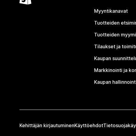
Myyntikanavat
Tuotteiden etsimi
Tuotteiden myym
Tilaukset ja toimi
Kaupan suunnittel
Markkinointi ja ko
Kaupan hallinnoint
Kehittäjän kirjautuminen
Käyttöehdot
Tietosuojakäy