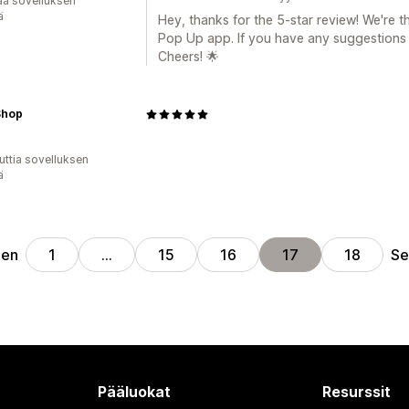
ää sovelluksen
ä
Hey, thanks for the 5-star review! We're t
Pop Up app. If you have any suggestions o
Cheers! 🌟
Shop
uttia sovelluksen
ä
nen
Se
1
…
15
16
17
18
Pääluokat
Resurssit