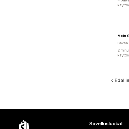
4 päiv
käyttö
Mein 
Saksa
2 minu
käyttö
Edelli
Sovellusluokat