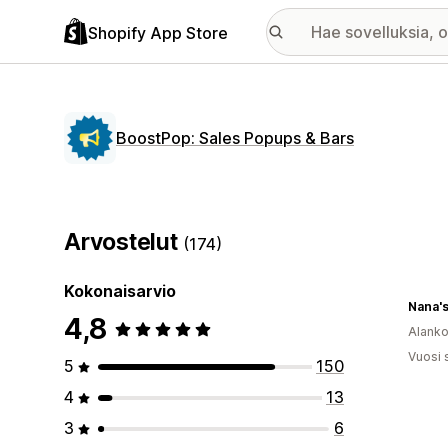
Shopify App Store
BoostPop: Sales Popups & Bars
Arvostelut
(174)
Kokonaisarvio
Nana'
4,8
Alank
Vuosi 
5
150
4
13
3
6