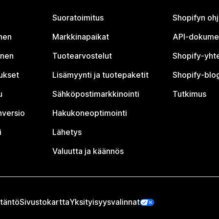
Suoratoimitus
Shopifyn oh
nen
Markkinapaikat
API-dokume
inen
Tuotearvostelut
Shopify-yht
tukset
Lisämyynti ja tuotepaketit
Shopify-blog
u
Sähköpostimarkkinointi
Tutkimus
nversio
Hakukoneoptimointi
i
Lähetys
Valuutta ja käännös
täntö
Sivustokartta
Yksityisyysvalinnat