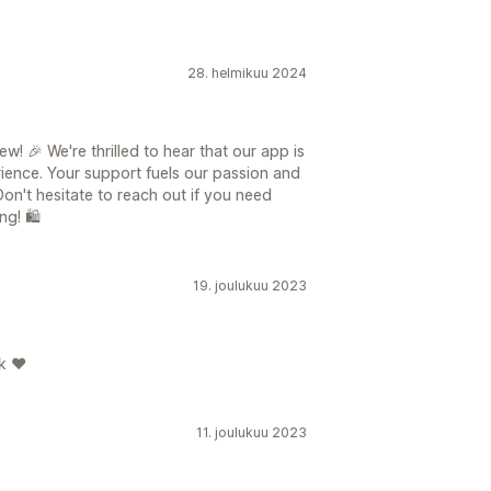
28. helmikuu 2024
ew! 🎉 We're thrilled to hear that our app is
ience. Your support fuels our passion and
n't hesitate to reach out if you need
g! 🛍️
19. joulukuu 2023
k ❤️
11. joulukuu 2023