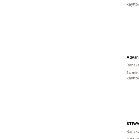
käyttö
Ransk
14 min
käyttö
STIW
Ransk