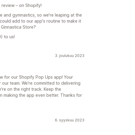
n, review – on Shopify!
e and gymnastics, so we're leaping at the
could add to our app's routine to make it
 Ginnastica Store?
) to us!
3. joulukuu 2023
view for our Shopify Pop Ups app! Your
r our team. We're committed to delivering
're on the right track. Keep the
in making the app even better. Thanks for
6. syyskuu 2023