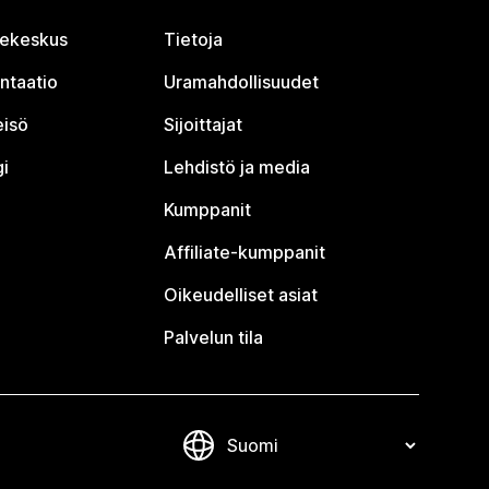
jekeskus
Tietoja
ntaatio
Uramahdollisuudet
eisö
Sijoittajat
i
Lehdistö ja media
Kumppanit
Affiliate-kumppanit
Oikeudelliset asiat
Palvelun tila