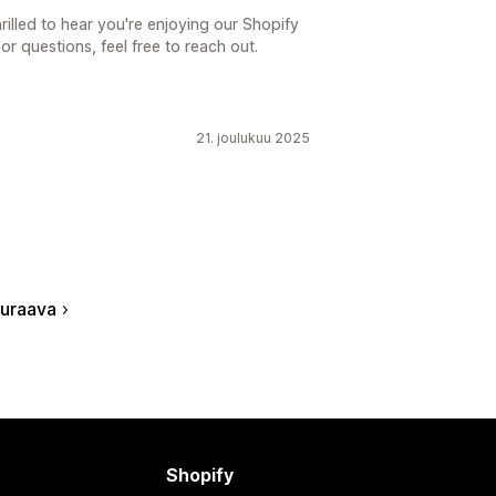
hrilled to hear you're enjoying our Shopify
r questions, feel free to reach out.
21. joulukuu 2025
uraava
Shopify