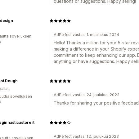
questions or suggestions. Happy selling!
idesign
AdPerfect vastasi 1. maaliskuu 2024
autta sovelluksen
ä
Hello! Thanks a million for your 5-star revi
making a difference in your Shopify exper
commitment to keep enhancing our app. Do
anything or have suggestions. Happy sellin
 of Dough
allat
AdPerfect vastasi 24. joulukuu 2023
uuttia sovelluksen
ä
Thanks for sharing your positive feedbac
ginnasticastore.it
AdPerfect vastasi 12. joulukuu 2023
kautta sovelluksen