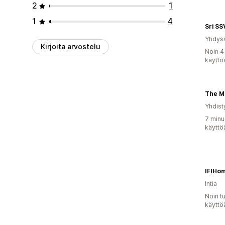
2
1
1
4
Sri S
Yhdysv
Kirjoita arvostelu
Noin 4
käyttö
The M
Yhdist
7 minu
käyttö
IFIHo
Intia
Noin t
käyttö