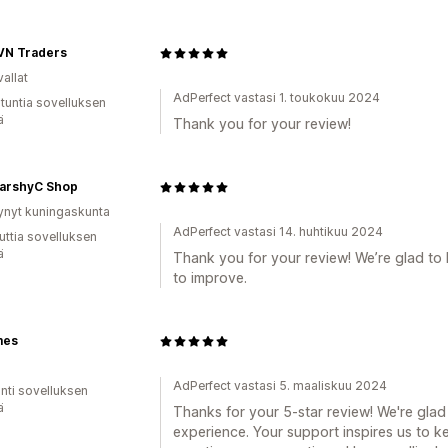
SVN Traders
allat
AdPerfect vastasi 1. toukokuu 2024
 tuntia sovelluksen
ä
Thank you for your review!
arshyC Shop
ynyt kuningaskunta
AdPerfect vastasi 14. huhtikuu 2024
uttia sovelluksen
ä
Thank you for your review! We’re glad to
to improve.
mes
AdPerfect vastasi 5. maaliskuu 2024
unti sovelluksen
ä
Thanks for your 5-star review! We're gla
experience. Your support inspires us to k