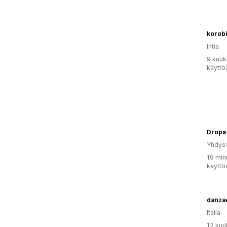
korob
Intia
9 kuuk
käyttö
Drops
Yhdysv
19 min
käyttö
danzae
Italia
12 kuu