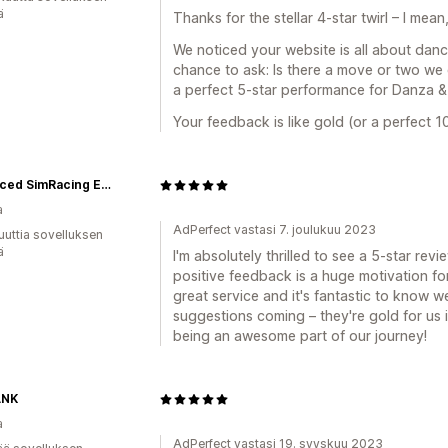
ä
Thanks for the stellar 4-star twirl – I mea
We noticed your website is all about danc
chance to ask: Is there a move or two we 
a perfect 5-star performance for Danza &
Your feedback is like gold (or a perfect 10
Advanced SimRacing Europe
a
AdPerfect vastasi 7. joulukuu 2023
uuttia sovelluksen
ä
I'm absolutely thrilled to see a 5-star re
positive feedback is a huge motivation fo
great service and it's fantastic to know we
suggestions coming – they're gold for us 
being an awesome part of our journey!
ANK
a
AdPerfect vastasi 19. syyskuu 2023