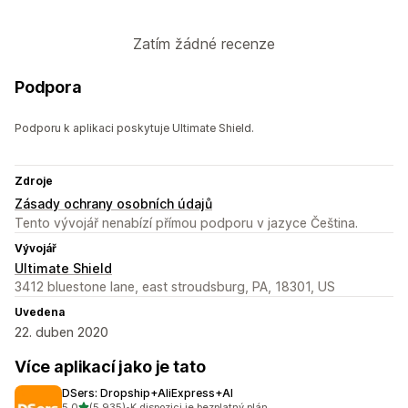
Zatím žádné recenze
Podpora
Podporu k aplikaci poskytuje Ultimate Shield.
Zdroje
Zásady ochrany osobních údajů
Tento vývojář nenabízí přímou podporu v jazyce Čeština.
Vývojář
Ultimate Shield
3412 bluestone lane, east stroudsburg, PA, 18301, US
Uvedena
22. duben 2020
Více aplikací jako je tato
DSers: Dropship+AliExpress+AI
z 5 hvězd
5,0
(5 935)
•
K dispozici je bezplatný plán