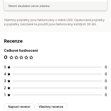
7denní zkušební verze zdarma
Všechny poplatky jsou fakturovány v měně USD. Opakované poplatky
a poplatky založené na použití jsou fakturovány každých 30 dní.
Recenze
Celkové hodnocení
0
5
0
4
0
3
0
2
0
1
0
Napsat recenzi
Všechny recenze