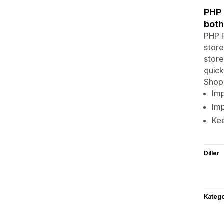
PHP 
both
PHP P
store
store
quick
Shopi
Imp
Imp
Kee
Diller
Katego