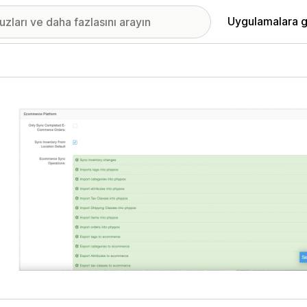
Uygulamalara g
ıkan görsel galerisi