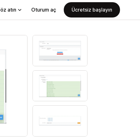
öz atın
Oturum aç
Ücretsiz başlayın