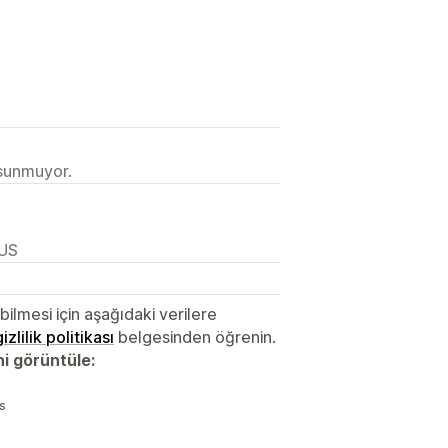
 sunmuyor.
 US
lmesi için aşağıdaki verilere
gizlilik politikası
belgesinden öğrenin.
ni görüntüle:
es