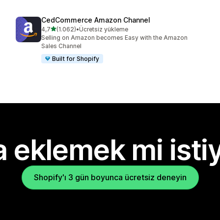
CedCommerce Amazon Channel
5 yıldız üzerinden
4,7
(1.062)
•
Ücretsiz yükleme
toplam 1062 değerlendirme
Selling on Amazon becomes Easy with the Amazon
Sales Channel
Built for Shopify
 eklemek mi isti
Shopify'ı 3 gün boyunca ücretsiz deneyin