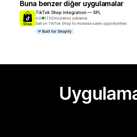
Buna benzer diğer uygulamalar
TikTok Shop Integration — SPL
5 yıldız üzerinden
4,9
(735)
•
Ücretsiz yükleme
toplam 735 değerlendirme
Sell on TikTok Shop to increase sales opportunities
Built for Shopify
Uygulama