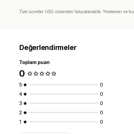
Tüm ücretler USD cinsinden faturalandırılır. Yinelenen ve kul
Değerlendirmeler
Toplam puan
0
5
0
4
0
3
0
2
0
1
0