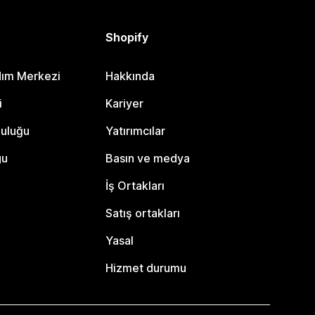
Shopify
dım Merkezi
Hakkında
i
Kariyer
luluğu
Yatırımcılar
gu
Basın ve medya
İş Ortakları
Satış ortakları
Yasal
Hizmet durumu