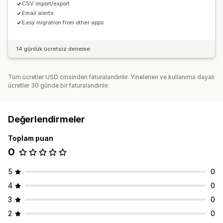
CSV import/export
Email alerts
Easy migration from other apps
14 günlük ücretsiz deneme
Tüm ücretler USD cinsinden faturalandırılır. Yinelenen ve kullanıma dayalı
ücretler 30 günde bir faturalandırılır.
Değerlendirmeler
Toplam puan
0
5
0
4
0
3
0
2
0