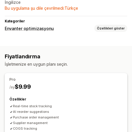
İngilizce
Bu uygulama şu dile çevrilmedi:Türkçe
Kategoriler
Envanter optimizasyonu
Özellikleri göster
Envanter yönetimi
Envanter takibi
Stoka otomatik geri ekleme
Fiyatlandırma
Bildirimler ve analizler
İşletmenize en uygun planı seçin.
Stoka geri ekleme bildirimleri
Yeniden stokta uyarıları
Pro
$9.99
/ay
Özellikler
Real-time stock tracking
AI reorder suggestions
Purchase order management
Supplier management
COGS tracking