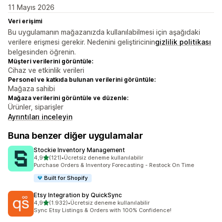
11 Mayıs 2026
Veri erişimi
Bu uygulamanın mağazanızda kullanılabilmesi için aşağıdaki
verilere erişmesi gerekir. Nedenini geliştiricinin
gizlilik politikası
belgesinden öğrenin.
Müşteri verilerini görüntüle:
Cihaz ve etkinlik verileri
Personel ve katkıda bulunan verilerini görüntüle:
Mağaza sahibi
Mağaza verilerini görüntüle ve düzenle:
Ürünler, siparişler
Ayrıntıları inceleyin
Buna benzer diğer uygulamalar
Stockie Inventory Management
5 yıldız üzerinden
4,9
(121)
•
Ücretsiz deneme kullanılabilir
toplam 121 değerlendirme
Purchase Orders & Inventory Forecasting - Restock On Time
Built for Shopify
Etsy Integration by QuickSync
5 yıldız üzerinden
4,9
(1.932)
•
Ücretsiz deneme kullanılabilir
toplam 1932 değerlendirme
Sync Etsy Listings & Orders with 100% Confidence!