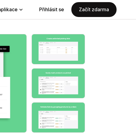
aplikace
Přihlásit se
Začít zdarma