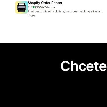
Shopify Order Printer
z 5 hvězd
3,5
(355)
•
Zdarma
Celkový počet recenzí: 355
Print customized pick lists, invoices, packing slips and
more
Chcete 