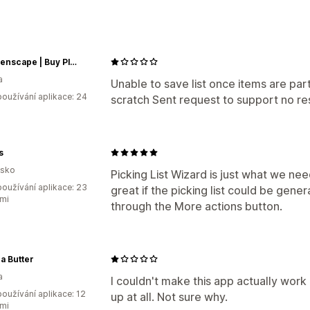
Mygreenscape | Buy Plants Online
a
Unable to save list once items are part
oužívání aplikace: 24
scratch Sent request to support no r
s
lsko
Picking List Wizard is just what we nee
oužívání aplikace: 23
great if the picking list could be gene
mi
through the More actions button.
a Butter
a
I couldn't make this app actually work 
oužívání aplikace: 12
up at all. Not sure why.
mi