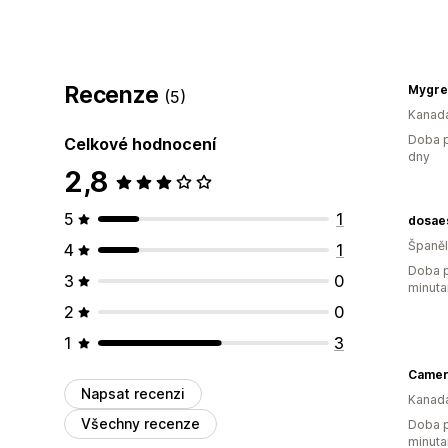
Recenze
(5)
Kanad
Doba p
Celkové hodnocení
dny
2,8
5
1
dosae
Španě
4
1
Doba p
3
0
minuta
2
0
1
3
Camer
Napsat recenzi
Kanad
Všechny recenze
Doba p
minuta