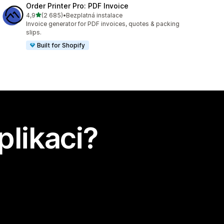
Order Printer Pro: PDF Invoice
z 5 hvězd
4,9
(2 685)
•
Bezplatná instalace
Celkový počet recenzí: 2685
Invoice generator for PDF invoices, quotes & packing
slips.
Built for Shopify
plikaci?