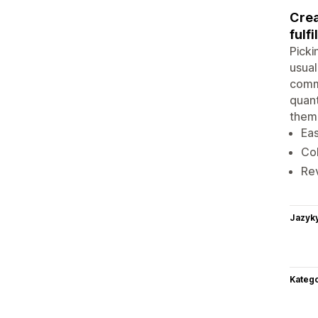
Crea
fulf
Picki
usual
commu
quant
them 
Eas
Col
Rev
Jazyk
Katego