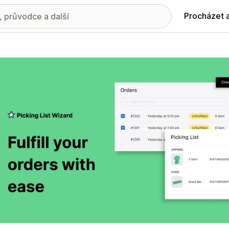
Procházet 
ie propagovaných obrázků