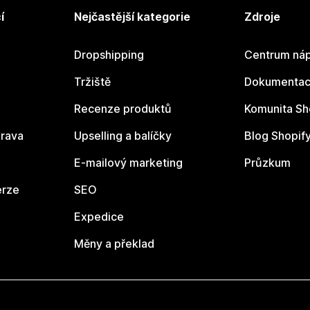
í
Nejčastější kategorie
Zdroje
Dropshipping
Centrum náp
Tržiště
Dokumentace
Recenze produktů
Komunita Sh
rava
Upselling a balíčky
Blog Shopif
E-mailový marketing
Průzkum
erze
SEO
Expedice
Měny a překlad