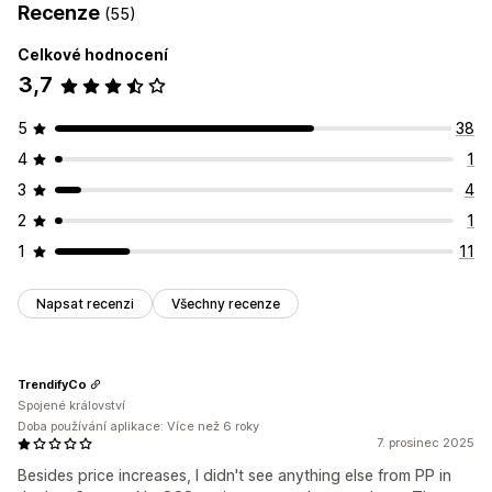
Recenze
(55)
Celkové hodnocení
3,7
5
38
4
1
3
4
2
1
1
11
Napsat recenzi
Všechny recenze
TrendifyCo
Spojené království
Doba používání aplikace: Více než 6 roky
7. prosinec 2025
Besides price increases, I didn't see anything else from PP in