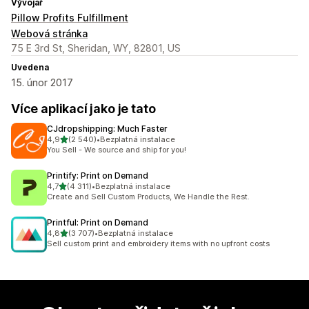
Vývojář
Pillow Profits Fulfillment
Webová stránka
75 E 3rd St, Sheridan, WY, 82801, US
Uvedena
15. únor 2017
Více aplikací jako je tato
CJdropshipping: Much Faster
z 5 hvězd
4,9
(2 540)
•
Bezplatná instalace
Celkový počet recenzí: 2540
You Sell - We source and ship for you!
Printify: Print on Demand
z 5 hvězd
4,7
(4 311)
•
Bezplatná instalace
Celkový počet recenzí: 4311
Create and Sell Custom Products, We Handle the Rest.
Printful: Print on Demand
z 5 hvězd
4,8
(3 707)
•
Bezplatná instalace
Celkový počet recenzí: 3707
Sell custom print and embroidery items with no upfront costs