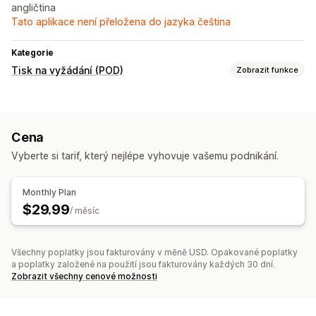
angličtina
Tato aplikace není přeložena do jazyka čeština
Kategorie
Tisk na vyžádání (POD)
Zobrazit funkce
Přizpůsobení produktů
Navrhovací nástroje
Generátor maket
Cena
Produkty
Vyberte si tarif, který nejlépe vyhovuje vašemu podnikání.
Celoplošný potisk
Tašky
Deky
Oděvy
Výšivky
Klobouky a čepice
Obuv
Nápojové sklo
Domácí dekorace
Monthly Plan
$29.99
Možnosti dopravy
/ měsíc
Přes třetí stranu
Vlastní doprava
Celosvětové plnění
Aktualizace v reálném čase
Celková cena
Všechny poplatky jsou fakturovány v měně USD. Opakované poplatky
a poplatky založené na použití jsou fakturovány každých 30 dní.
Sledování objednávek
Zobrazit všechny cenové možnosti