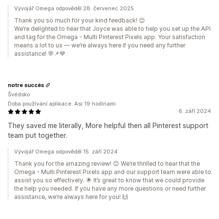
Vývojář Omega odpověděl 28. červenec 2025
Thank you so much for your kind feedback! 😊
We’re delighted to hear that Joyce was able to help you set up the API
and tag for the Omega ‑ Multi Pinterest Pixels app. Your satisfaction
means a lot to us — we’re always here if you need any further
assistance! 💬📌💙
notre succès
Švédsko
Doba používání aplikace: Asi 19 hodinami
6. září 2024
They saved me literally, More helpful then all Pinterest support
team put together.
Vývojář Omega odpověděl 15. září 2024
Thank you for the amazing review! 😊 We’re thrilled to hear that the
Omega ‑ Multi Pinterest Pixels app and our support team were able to
assist you so effectively. 🌟 It’s great to know that we could provide
the help you needed. If you have any more questions or need further
assistance, we’re always here for you! 🙌