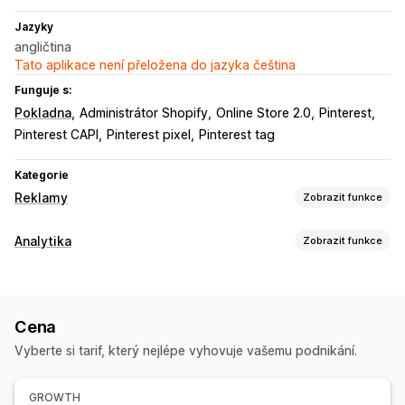
Jazyky
angličtina
Tato aplikace není přeložena do jazyka čeština
Funguje s:
Pokladna
Administrátor Shopify
Online Store 2.0
Pinterest
Pinterest CAPI
Pinterest pixel
Pinterest tag
Kategorie
Reklamy
Zobrazit funkce
Cílení
Analytika
Zobrazit funkce
Vlastní cílové skupiny
Zařízení
Chování
Platforma
Chování zákazníků
Opětovné zacílení
Sledování událostí
Správa kampaní
Cena
Marketing a prodej
Sociální sítě
Vyberte si tarif, který nejlépe vyhovuje vašemu podnikání.
Atribuce marketingu
Sledování nákupů
Sledování pixelů
Analytika výkonu
Vizuály a výkazy
GROWTH
Sledování konverzí
Panely
Zdroj návštěvnosti