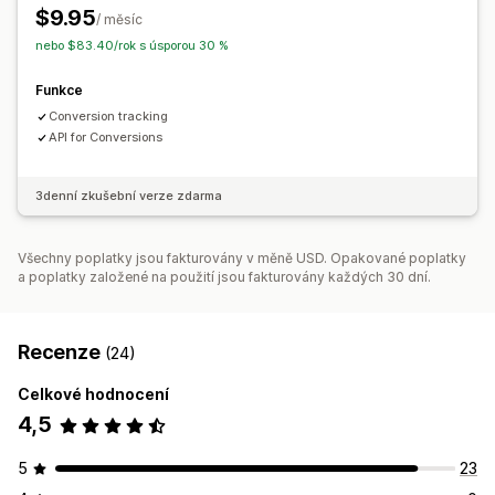
$9.95
Panel analytiky
/ měsíc
nebo $83.40/rok s úsporou 30 %
Funkce
Conversion tracking
API for Conversions
3denní zkušební verze zdarma
Všechny poplatky jsou fakturovány v měně USD. Opakované poplatky
a poplatky založené na použití jsou fakturovány každých 30 dní.
Recenze
(24)
Celkové hodnocení
4,5
5
23