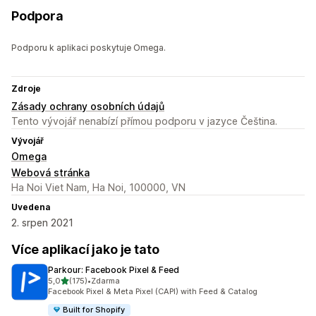
Podpora
Podporu k aplikaci poskytuje Omega.
Zdroje
Zásady ochrany osobních údajů
Tento vývojář nenabízí přímou podporu v jazyce Čeština.
Vývojář
Omega
Webová stránka
Ha Noi Viet Nam, Ha Noi, 100000, VN
Uvedena
2. srpen 2021
Více aplikací jako je tato
Parkour: Facebook Pixel & Feed
z 5 hvězd
5,0
(175)
•
Zdarma
Celkový počet recenzí: 175
Facebook Pixel & Meta Pixel (CAPI) with Feed & Catalog
Built for Shopify