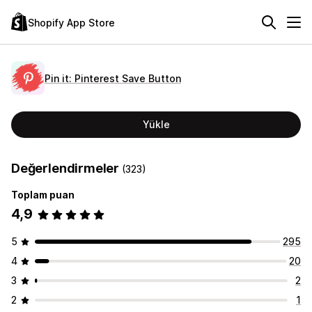
Shopify App Store
Pin it: Pinterest Save Button
Yükle
Değerlendirmeler
(323)
Toplam puan
4,9
5
295
4
20
3
2
2
1