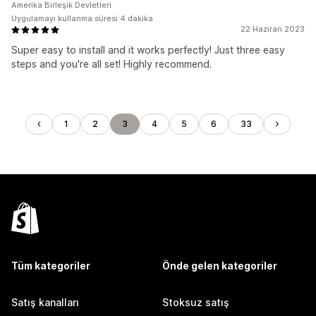
Amerika Birleşik Devletleri
Uygulamayı kullanma süresi:4 dakika
22 Haziran 2023
Super easy to install and it works perfectly! Just three easy
steps and you're all set! Highly recommend.
1
2
3
4
5
6
33
Tüm kategoriler
Önde gelen kategoriler
Satış kanalları
Stoksuz satış