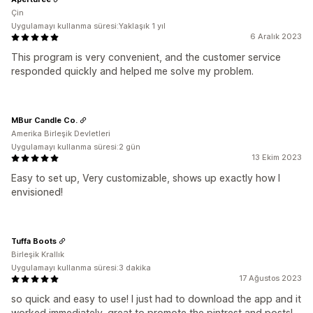
Çin
Uygulamayı kullanma süresi:Yaklaşık 1 yıl
6 Aralık 2023
This program is very convenient, and the customer service
responded quickly and helped me solve my problem.
MBur Candle Co.
Amerika Birleşik Devletleri
Uygulamayı kullanma süresi:2 gün
13 Ekim 2023
Easy to set up, Very customizable, shows up exactly how I
envisioned!
Tuffa Boots
Birleşik Krallık
Uygulamayı kullanma süresi:3 dakika
17 Ağustos 2023
so quick and easy to use! I just had to download the app and it
worked immediately. great to promote the pintrest and posts!