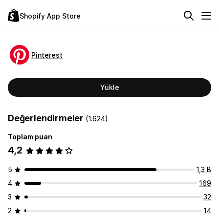
Shopify App Store
Pinterest
Yükle
Değerlendirmeler
(1.624)
Toplam puan
4,2
5
1,3 B
4
169
3
32
2
14