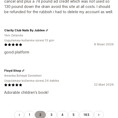
cancel and plus a 74 pound ad credit which was not used so
130 pound down the drain avoid this site at all costs. I should
be refunded for the rubbish i had to delete my account as well.
Clarity Club Nails By Jubilee
Yeni Zelanda
Uygulamayı kullanma süresi:13 gün
8 Nisan 2026
good platform
Floyd Shop
Amerika Birleşik Devletleri
Uygulamayı kullanma süresi:24 dakika
22 Mart 2026
Adorable children's book!
1
2
3
4
5
163