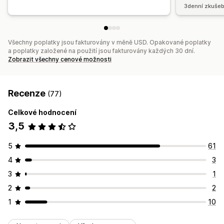
3denní zkušeb
Všechny poplatky jsou fakturovány v měně USD. Opakované poplatky
a poplatky založené na použití jsou fakturovány každých 30 dní.
Zobrazit všechny cenové možnosti
Recenze
(77)
Celkové hodnocení
3,5
5
61
4
3
3
1
2
2
1
10