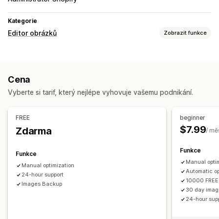
Kategorie
Editor obrázků
Zobrazit funkce
Optimalizace obrázků
Automatická optimalizace
Komprese obrázků
Cena
Kontrola kvality
Alternativní text
Vyberte si tarif, který nejlépe vyhovuje vašemu podnikání.
Hromadné úpravy
Alternativní text
Nahrání souboru
Komprese
FREE
beginner
Změna velikosti
$7.99
Zdarma
/ mě
Funkce
Funkce
Manual opti
Manual optimization
Automatic op
24-hour support
10000 FREE 
Images Backup
30 day imag
24-hour sup