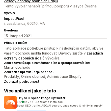
Zásady ochrany osobních údajů
Tento vývojář nenabízí přímou podporu v jazyce Čeština.
Vývojář
ImpactPixel
i, casablanca, 60210, MA
Uvedena
15. listopad 2021
Přístup k datům
Tato aplikace potřebuje přístup k následujícím datům, aby ve
vašem obchodu mohla fungovat. Důvody zjistíte v
zásadách
ochrany osobních údajů
vývojáře.
Zobrazovat údaje o zaměstnancích a spolupracovnících:
Majitel obchodu
Zobrazit a upravit údaje obchodu:
Produkty, Online obchod, Administrace Shopify
Zobrazit podrobnosti
Více aplikací jako je tato
Tiny SEO Speed Image Optimizer
z 5 hvězd
5,0
(2 248)
•
Bezplatná instalace
Celkový počet recenzí: 2248
Boost SEO traffic, AEO/AI search, page speed & minify images!↑