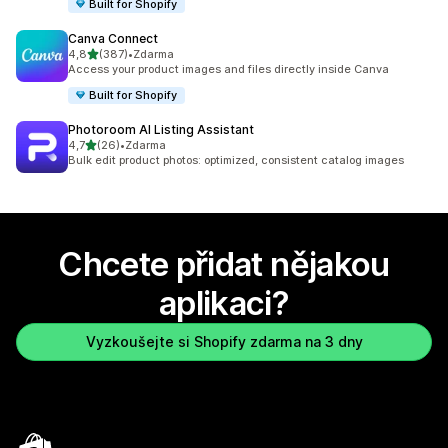
Built for Shopify
Canva Connect
z 5 hvězd
4,8
(387)
•
Zdarma
Celkový počet recenzí: 387
Access your product images and files directly inside Canva
Built for Shopify
Photoroom AI Listing Assistant
z 5 hvězd
4,7
(26)
•
Zdarma
Celkový počet recenzí: 26
Bulk edit product photos: optimized, consistent catalog images
Chcete přidat nějakou
aplikaci?
Vyzkoušejte si Shopify zdarma na 3 dny