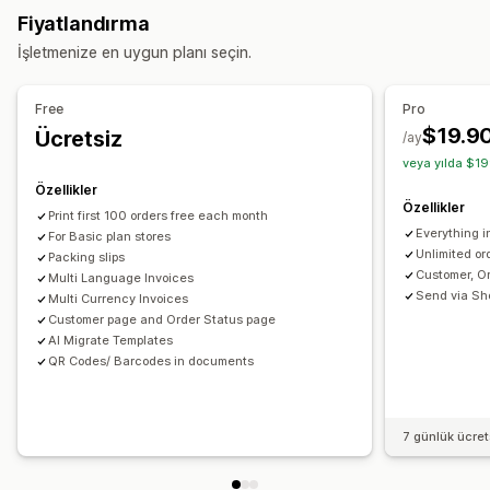
Gümrük belgeleri
Sevk irsaliyeleri
Kargo etiketleri
Fiyatlandırma
Ürün etiketleri
Sipariş işleme
Para iadeleri
İadeler
İşletmenize en uygun planı seçin.
Özelleştirme
Özelleştirme
API’ler
Koşullu mantık
Özel tetikleyiciler
Şablonlar
Renk ve yazı tipi
Marka öğeleri
Alanlar
Fatura numarası
Free
Pro
Özel iş akışları
Gönderen e-postası
Vergi hesaplama
Şablonlar
Barkodlar
$19.9
Ücretsiz
/ay
Logolar
Çoklu para birimi
Çoklu dil
veya yılda $19
Özellikler
Dosya yönetimi
Özellikler
Print first 100 orders free each month
Toplu indirme
E-posta otomasyonu
PDF oluşturma
Everything i
For Basic plan stores
Yazdırıp dışa aktarma
Veri güvenliği
Unlimited or
Packing slips
Customer, O
Multi Language Invoices
Ardışık numaralandırma
Send via Sh
Multi Currency Invoices
Customer page and Order Status page
AI Migrate Templates
QR Codes/ Barcodes in documents
7 günlük ücre