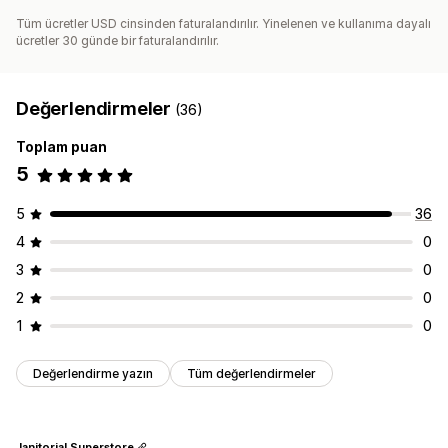
Tüm ücretler USD cinsinden faturalandırılır. Yinelenen ve kullanıma dayalı
ücretler 30 günde bir faturalandırılır.
Değerlendirmeler
(36)
Toplam puan
5
5
36
4
0
3
0
2
0
1
0
Değerlendirme yazın
Tüm değerlendirmeler
Janitorial Superstore