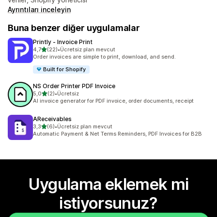
Ayrıntıları inceleyin
Buna benzer diğer uygulamalar
Printly ‑ Invoice Print
5 yıldız üzerinden
4,7
(22)
•
Ücretsiz plan mevcut
toplam 22 değerlendirme
Order invoices are simple to print, download, and send.
Built for Shopify
NS Order Printer PDF Invoice
5 yıldız üzerinden
5,0
(2)
•
Ücretsiz
toplam 2 değerlendirme
AI invoice generator for PDF invoice, order documents, receipt
AReceivables
5 yıldız üzerinden
3,3
(6)
•
Ücretsiz plan mevcut
toplam 6 değerlendirme
Automatic Payment & Net Terms Reminders, PDF Invoices for B2B
Uygulama eklemek mi
istiyorsunuz?