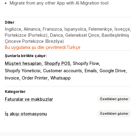
Migrate from any other App with AI Migration tool
Diller
İngilizce, Almanca, Fransızca, İspanyolca, Felemenkçe, İsveççe,
Portekizce (Portekiz), Danca, Geleneksel Çince, Basitleştirilmiş
Çinceve Portekizce (Brezilya)
Bu uygulama şu dile çevrilmedi:Türkçe
Şunlarla birlikte çalışır:
Müşteri hesapları
Shopify POS
Shopify Flow
Shopify Yöneticisi
Customer accounts
Emails
Google Drive
Invoice
Order Printer
Whatsapp
Kategoriler
Faturalar ve makbuzlar
Özellikleri göster
Belge türleri
İş akışı otomasyonu
Özellikleri göster
Faturalar
Makbuzlar
Hediye makbuzları
Kredi notları
Otomasyon görevleri
Teklifler
Taslak siparişler
Sipariş onayları
Teslimat notları
Müşteri etiketleri
E-posta yanıtları
Sipariş gönderimi