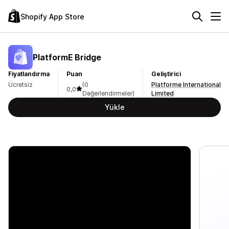
Shopify App Store
PlatformE Bridge
Fiyatlandırma
Puan
Geliştirici
Ücretsiz
(0
Platforme International
0,0
Değerlendirmeler)
Limited
Yükle