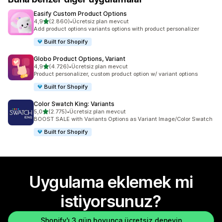
Easify Custom Product Options
5 yıldız üzerinden
4,9
(2.860)
•
Ücretsiz plan mevcut
toplam 2860 değerlendirme
Add product options variants options with product personalizer
Built for Shopify
Globo Product Options, Variant
5 yıldız üzerinden
4,9
(4.726)
•
Ücretsiz plan mevcut
toplam 4726 değerlendirme
Product personalizer, custom product option w/ variant options
Built for Shopify
Color Swatch King: Variants
5 yıldız üzerinden
5,0
(2.775)
•
Ücretsiz plan mevcut
toplam 2775 değerlendirme
BOOST SALE with Variants Options as Variant Image/Color Swatch
Built for Shopify
Uygulama eklemek mi
istiyorsunuz?
Shopify'ı 3 gün boyunca ücretsiz deneyin