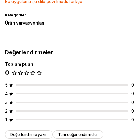
Bu uygulama şu dile çevrilmedi:Türkçe
Kategoriler
Ürün varyasyonları
Değerlendirmeler
Toplam puan
0
5
0
4
0
3
0
2
0
1
0
Değerlendirme yazın
Tüm değerlendirmeler