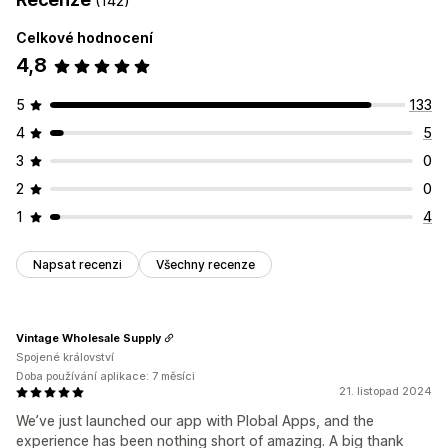
(142)
Celkové hodnocení
4,8
5
133
4
5
3
0
2
0
1
4
Napsat recenzi
Všechny recenze
Vintage Wholesale Supply
Spojené království
Doba používání aplikace: 7 měsíci
21. listopad 2024
We’ve just launched our app with Plobal Apps, and the
experience has been nothing short of amazing. A big thank