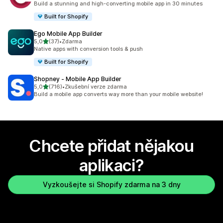
Build a stunning and high-converting mobile app in 30 minutes
Built for Shopify
Ego Mobile App Builder
z 5 hvězd
5,0
(37)
•
Zdarma
Celkový počet recenzí: 37
Native apps with conversion tools & push
Built for Shopify
Shopney ‑ Mobile App Builder
z 5 hvězd
5,0
(716)
•
Zkušební verze zdarma
Celkový počet recenzí: 716
Build a mobile app converts way more than your mobile website!
Chcete přidat nějakou
aplikaci?
Vyzkoušejte si Shopify zdarma na 3 dny