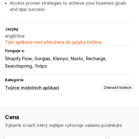
Access proven strategies to achieve your business goals
and app success.
Jazyky
angličtina
Tato aplikace není přeložena do jazyka čeština
Funguje s:
Shopify Flow
Gorgias
Klaviyo
Nosto
Recharge
Searchspring
Yotpo
Kategorie
Tvůrce mobilních aplikací
Zobrazit funkce
Přizpůsobení
Návrh aplikace
Domovská stránka
Stránka košíku
Cena
Stránky produktů
Šablony
Přetahovací editor
Kolekce
Vyberte si tarif, který nejlépe vyhovuje vašemu podnikání.
Více měn
Více jazyků
Náhled v reálném čase
Synchronizace v reálném čase