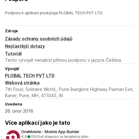
Podporu k aplikaci poskytuje PLOBAL TECH PVT LTD.
Zdroje
Zásady ochrany osobních údajů
Nejčastější dotazy
Tutoriál
Tento vývojář nenabízí přímou podporu v jazyce Čeština.
Vývojář
PLOBAL TECH PVT LTD
Webová stránka
7th Floor, Solitaire World,, Pune Banglore Highway Pashan Exit,
Baner, Pune, MH, 411045, IN
Uvedena
26. únor 2016
Více aplikací jako je tato
OneMobile ‑ Mobile App Builder
z 5 hvězd
4,9
(350)
•
K dispozici je bezplatný plán
Celkový počet recenzí: 350