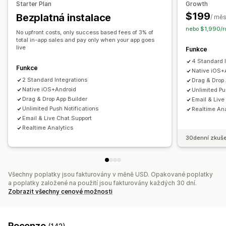
Starter Plan
Growth
Push notifikace
$199
Bezplatná instalace
/ měs
Opuštěný košík
Automatické notifikace
Propagační akce
nebo $1,990/ro
No upfront costs, only success based fees of 3% of
Multimédia
Naplánované
Vlastní notifikace
total in-app sales and pay only when your app goes
live
Funkce
4 Standard 
Funkce
Native iOS+
2 Standard Integrations
Drag & Drop 
Native iOS+Android
Unlimited Pu
Drag & Drop App Builder
Email & Live
Unlimited Push Notifications
Realtime Ana
Email & Live Chat Support
Realtime Analytics
30denní zkuše
Všechny poplatky jsou fakturovány v měně USD. Opakované poplatky
a poplatky založené na použití jsou fakturovány každých 30 dní.
Zobrazit všechny cenové možnosti
Recenze