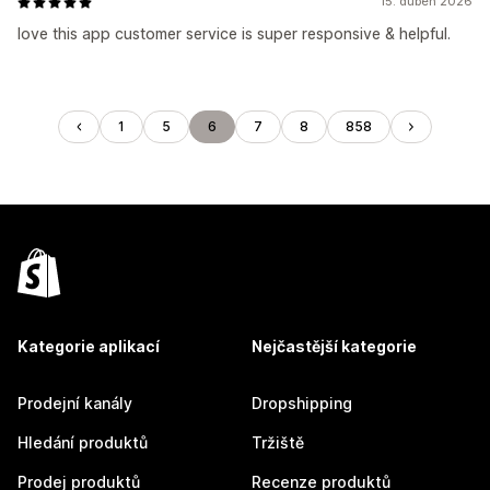
15. duben 2026
love this app customer service is super responsive & helpful.
1
5
6
7
8
858
Kategorie aplikací
Nejčastější kategorie
Prodejní kanály
Dropshipping
Hledání produktů
Tržiště
Prodej produktů
Recenze produktů