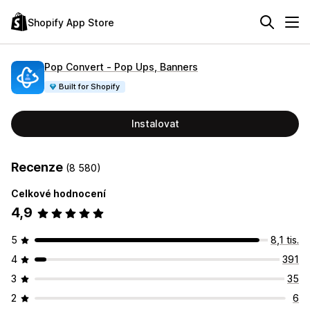
Shopify App Store
Pop Convert ‑ Pop Ups, Banners
Built for Shopify
Instalovat
Recenze
(8 580)
Celkové hodnocení
4,9
5
8,1 tis.
4
391
3
35
2
6