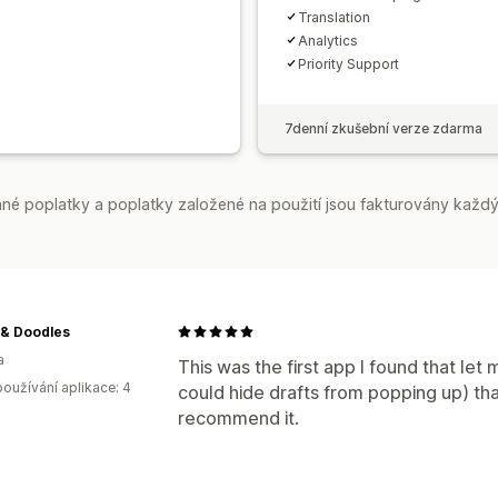
Translation
Analytics
Priority Support
7denní zkušební verze zdarma
é poplatky a poplatky založené na použití jsou fakturovány každý
 & Doodles
a
This was the first app I found that let
oužívání aplikace: 4
could hide drafts from popping up) tha
recommend it.