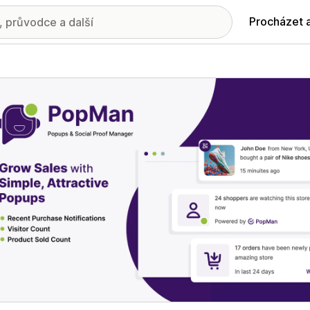
Procházet 
ie propagovaných obrázků