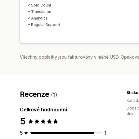
Sold Count
Translation
Analytics
Regular Support
Všechny poplatky jsou fakturovány v měně USD. Opakovan
Recenze
Sticks
(1)
Kanad
Doba p
Celkové hodnocení
dny
5
5
1