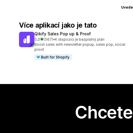
Uvede
Více aplikací jako je tato
Qikify Sales Pop up & Proof
z 5 hvězd
5,0
(567)
•
K dispozici je bezplatný plán
Celkový počet recenzí: 567
Boost sales with newsletter popup, sales pop, social
proof.
Built for Shopify
Chcete 