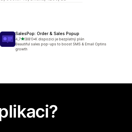
SalesPop: Order & Sales Popup
z 5 hvězd
4,7
(881)
•
K dispozici je bezplatný plán
Celkový počet recenzí: 881
Beautiful sales pop-ups to boost SMS & Email Optins
growth
plikaci?