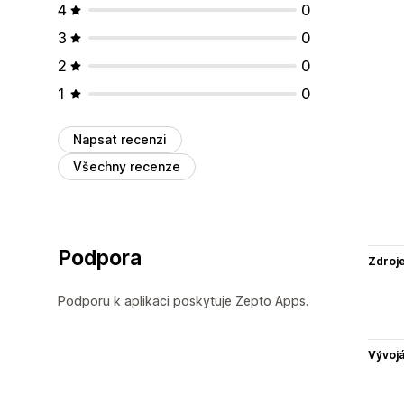
4
0
3
0
2
0
1
0
Napsat recenzi
Všechny recenze
Podpora
Zdroj
Podporu k aplikaci poskytuje Zepto Apps.
Vývojá