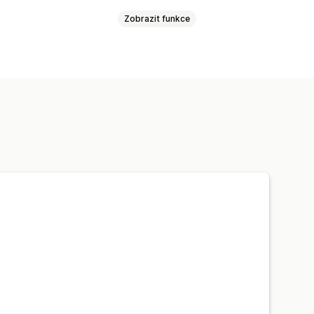
Zobrazit funkce
Recenze
ej
st
Zobrazení produktů
Odkazy na sociální sítě
zí