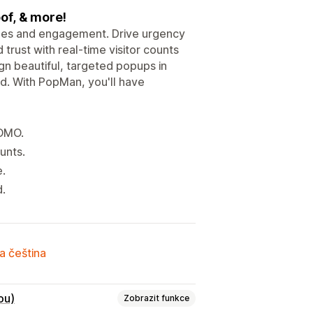
of, & more!
sales and engagement. Drive urgency
 trust with real-time visitor counts
n beautiful, targeted popups in
ed. With PopMan, you'll have
FOMO.
unts.
e.
d.
a čeština
ou)
Zobrazit funkce