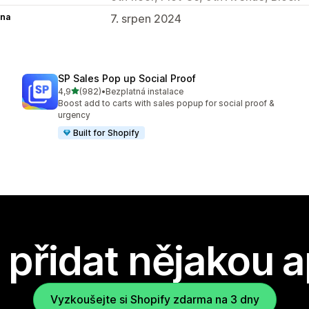
na
7. srpen 2024
SP Sales Pop up Social Proof
z 5 hvězd
4,9
(982)
•
Bezplatná instalace
Celkový počet recenzí: 982
Boost add to carts with sales popup for social proof &
urgency
Built for Shopify
přidat nějakou a
Vyzkoušejte si Shopify zdarma na 3 dny