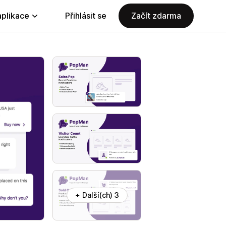
aplikace
Přihlásit se
Začít zdarma
+ Další(ch) 3