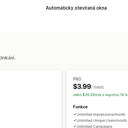
Typy obsahu
Automaticky otevíraná okna
UGC
Fotky
Videa
Cívky
Hashtagy
Typy automaticky otevíraných oken
Možnosti zobrazení
Automaticky otevíraná okna pro prod
Jedineční návštěvníci
Živá návštěvno
Vlastní automaticky otevíraná okna
Nedávní návštěvníci
Počet prodejů
Správa automaticky otevíraných oken
Analytika
Kampaně
Vykazování
Analytika
dnikání.
Sledování zapojení
Sledování konver
PRO
$3.99
/ měsíc
nebo $39.99/rok s úsporou 16 %
Funkce
Unlimited Impressions/month
Unlimited Unique Users/month
Unlimited Campaigns