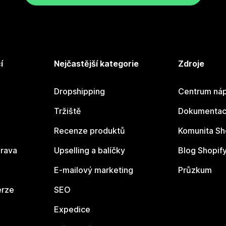
í
Nejčastější kategorie
Zdroje
Dropshipping
Centrum náp
Tržiště
Dokumentace
Recenze produktů
Komunita Sh
rava
Upselling a balíčky
Blog Shopif
E-mailový marketing
Průzkum
erze
SEO
Expedice