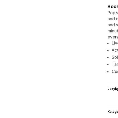
Boos
PopMa
and c
and s
minut
every
Liv
Act
Sol
Tar
Cus
Jazyk
Katego