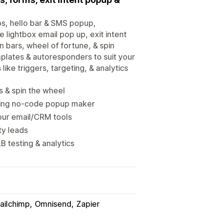
ps, hello bar & SMS popup,
lightbox email pop up, exit intent
 bars, wheel of fortune, & spin
plates & autoresponders to suit your
ike triggers, targeting, & analytics
s & spin the wheel
sing no-code popup maker
our email/CRM tools
ty leads
 testing & analytics
ailchimp
Omnisend
Zapier