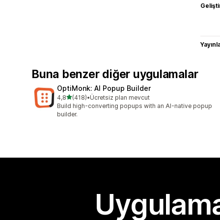
Gelişti
Yayın
Buna benzer diğer uygulamalar
OptiMonk: AI Popup Builder
5 yıldız üzerinden
4,8
(418)
•
Ücretsiz plan mevcut
toplam 418 değerlendirme
Build high-converting popups with an AI-native popup
builder.
Uygulama