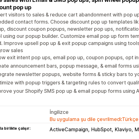
ount pop up
rt visitors to sales & reduce cart abandonment with pop u
ded contact forms. Choose discount pop up templates like 
p, discount coupon popups, newsletter pop ups, notification
 using our popup builder. Customize email pop up form tem
. Improve upsell pop up & exit popup campaigns using tools l
grow sales
w exit intent pop ups, email pop up, coupon popups, opt in
eate announcement bars, popup message, & email forms u
egrate newsletter popups, website forms & sticky bars to y
imize with popup triggers & targeting rules to convert quali
rove your Shopify SMS pop up & email popup forms using AB
İngilizce
Bu uygulama şu dile çevrilmedi:Türkçe
a birlikte çalışır:
ActiveCampaign
HubSpot
Klaviyo
M