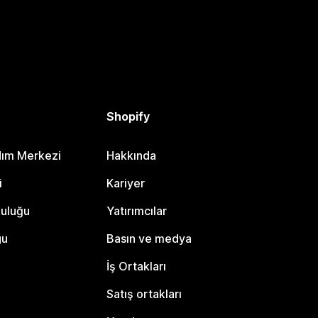
Shopify
dım Merkezi
Hakkında
i
Kariyer
luluğu
Yatırımcılar
gu
Basın ve medya
İş Ortakları
Satış ortakları