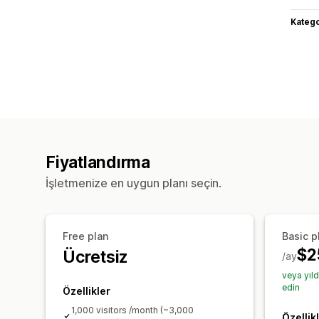
Katego
Fiyatlandırma
İşletmenize en uygun planı seçin.
Free plan
Basic p
$2
Ücretsiz
/ay
veya yıl
edin
Özellikler
1,000 visitors /month (~3,000
Özellik