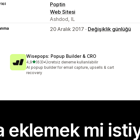
rici
Poptin
Web Sitesi
Ashdod, IL
lanma
20 Aralık 2017 ·
Değişiklik günlüğü
Wisepops: Popup Builder & CRO
5 yıldız üzerinden
4,9
(63)
•
Ücretsiz deneme kullanılabilir
toplam 63 değerlendirme
AI popup builder for email capture, upsells & cart
recovery
 eklemek mi isti