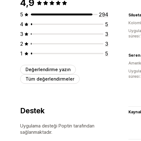
4,9
5
294
Siluet
Kolom
4
5
Uygula
3
3
süresi:
2
3
1
5
Seren
Amerika
Değerlendirme yazın
Uygula
süresi
Tüm değerlendirmeler
Destek
Kaynak
Uygulama desteği Poptin tarafından
sağlanmaktadır.