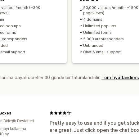
 visitors /month (~30K
50,000 visitors /month (~150K
iews)
pageviews)
in
4 domains
ted pop ups
Unlimited pop ups
ted forms
Unlimited forms
autoresponders
5,000 autoresponders
nded
Unbranded
 email support
Chat & email support
lanıma dayalı ücretler 30 günde bir faturalandırılır.
Tüm fiyatlandırm
Boxes
 Birleşik Devletleri
Pretty easy to use and if you get stuc
mayı kullanma
are great. Just click open the chat box
:10 ay