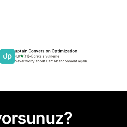
uptain Conversion Optimization
5 yıldız üzerinden
4,9
(11)
•
Ücretsiz yükleme
toplam 11 değerlendirme
Never worry about Cart Abandonment again.
yorsunuz?