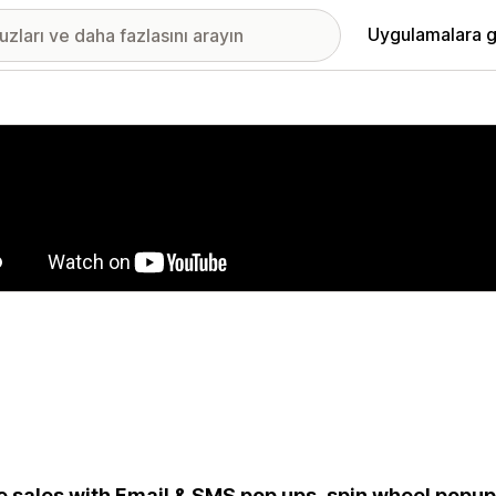
Uygulamalara g
ıkan görsel galerisi
e sales with Email & SMS pop ups, spin wheel popups