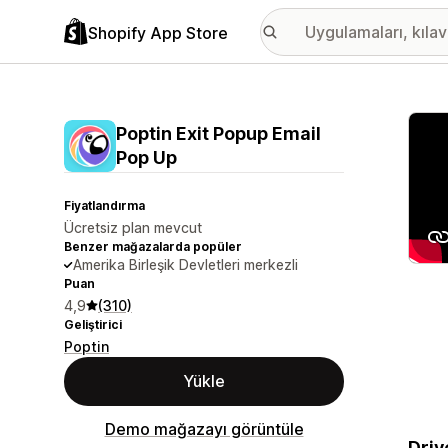
Shopify App Store
Öne ç
Poptin Exit Popup Email
Pop Up
Fiyatlandırma
Ücretsiz plan mevcut
Benzer mağazalarda popüler
Amerika Birleşik Devletleri merkezli
Puan
4,9
(310)
Geliştirici
Poptin
Yükle
Demo mağazayı görüntüle
Driv