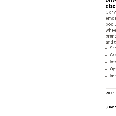
disc
Conve
embed
pop u
wheel
brand
and 
Sho
Cr
Int
Opt
Imp
Diller
Şunlarl