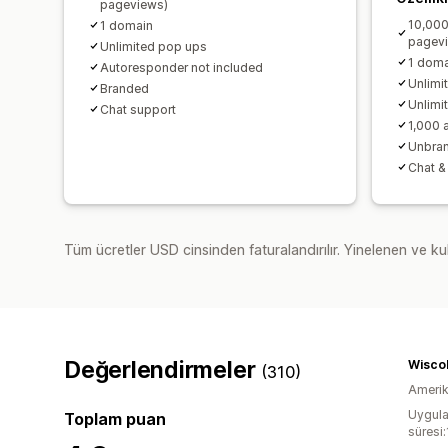
pageviews)
10,000
1 domain
pagev
Unlimited pop ups
1 doma
Autoresponder not included
Unlimi
Branded
Unlimi
Chat support
1,000 
Unbra
Chat &
Tüm ücretler USD cinsinden faturalandırılır. Yinelenen ve kul
Değerlendirmeler
Wisco
(310)
Amerika
Uygula
Toplam puan
süresi