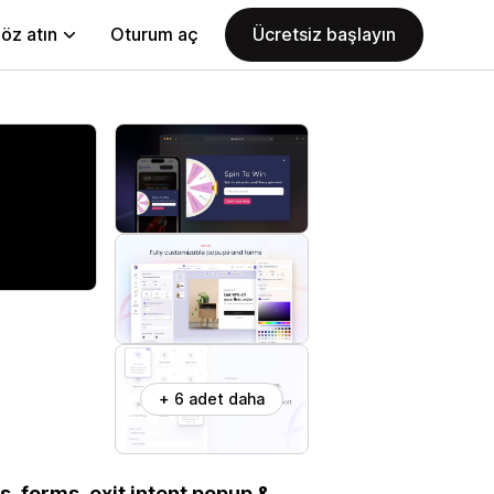
öz atın
Oturum aç
Ücretsiz başlayın
+ 6 adet daha
, forms, exit intent popup &