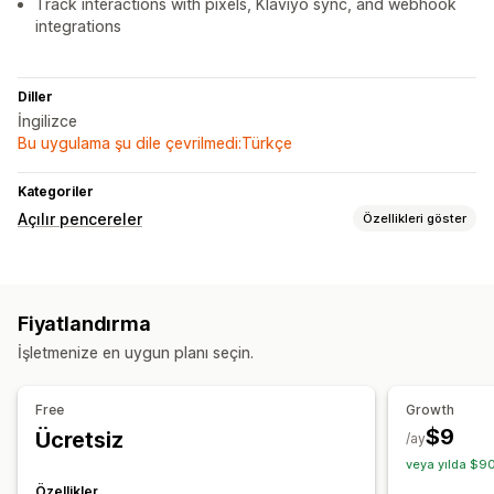
Track interactions with pixels, Klaviyo sync, and webhook
integrations
Diller
İngilizce
Bu uygulama şu dile çevrilmedi:Türkçe
Kategoriler
Açılır pencereler
Özellikleri göster
Açılır pencere türleri
Satış açılır pencereleri
E-posta açılır pencereleri
Fiyatlandırma
İndirimler
Bültenler
Formlar
Banner’lar
Duyurular
İşletmenize en uygun planı seçin.
Uyarı açılır pencereleri
Özel açılır pencereler
Açılır pencereleri yönetme
Free
Growth
Düzenleyici aracı
Yapay zeka üretimi
Özel yazı tipleri
$9
Ücretsiz
/ay
E-posta kaydı listesi
Kampanyalar
veya yılda $90
Tetikleyiciler ve kurallar
Hedefleme
Segmentasyon
Özellikler