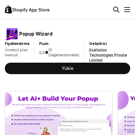
Shopify App Store
Popup Wizard
Fiyatlandırma
Puan
Geliştirici
Ücretsiz plan
(0
Exaltation
0,0
mevcut
Değerlendirmeler)
Technologies Private
Limited
Yükle