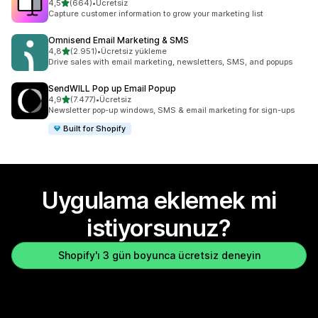
5 yıldız üzerinden
4,5
(664)
•
Ücretsiz
toplam 664 değerlendirme
Capture customer information to grow your marketing list
Omnisend Email Marketing & SMS
5 yıldız üzerinden
4,8
(2.951)
•
Ücretsiz yükleme
toplam 2951 değerlendirme
Drive sales with email marketing, newsletters, SMS, and popups
SendWILL Pop up Email Popup
5 yıldız üzerinden
4,9
(7.477)
•
Ücretsiz
toplam 7477 değerlendirme
Newsletter pop-up windows, SMS & email marketing for sign-ups
Built for Shopify
Uygulama eklemek mi
istiyorsunuz?
Shopify'ı 3 gün boyunca ücretsiz deneyin