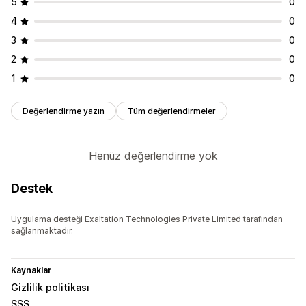
5
0
4
0
3
0
2
0
1
0
Değerlendirme yazın
Tüm değerlendirmeler
Henüz değerlendirme yok
Destek
Uygulama desteği Exaltation Technologies Private Limited tarafından
sağlanmaktadır.
Kaynaklar
Gizlilik politikası
SSS