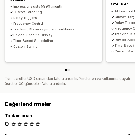
Özellikler
Etiketleme
Raporlama
Analizler
İzleme
Impressions upto 5999 /month
AI-Powered 
API'ler ve web kancaları
Custom Targeting
Custom Targ
Delay Triggers
Delay Trigge
Frequency Control
Frequency C
Tracking, Klaviyo sync, and webhooks
Tracking, K
Device-Specific Display
Device-Spec
Time-Based Scheduling
Time-Based
Custom Styling
Custom Styl
Tüm ücretler USD cinsinden faturalandırılır. Yinelenen ve kullanıma dayalı
ücretler 30 günde bir faturalandırılır.
Değerlendirmeler
Toplam puan
0