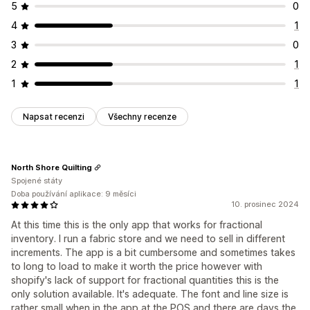
5
0
4
1
3
0
2
1
1
1
Napsat recenzi
Všechny recenze
North Shore Quilting
Spojené státy
Doba používání aplikace: 9 měsíci
10. prosinec 2024
At this time this is the only app that works for fractional
inventory. I run a fabric store and we need to sell in different
increments. The app is a bit cumbersome and sometimes takes
to long to load to make it worth the price however with
shopify's lack of support for fractional quantities this is the
only solution available. It's adequate. The font and line size is
rather small when in the app at the POS and there are days the