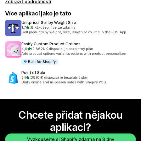
Zobrazit podrobnosti
Více aplikací jako je tato
Unitpricer Sell by Weight Size
z 5 hvězd
1,7
(6)
•
Zkušební verze zdarma
Celkový počet recenzí: 6
Sell products by weight, size, length or volume in the POS App
Easify Custom Product Options
z 5 hvězd
4,9
(2 862)
•
K dispozici je bezplatný plán
Celkový počet recenzí: 2862
Add product options variants options with product personalizer
Built for Shopify
Point of Sale
z 5 hvězd
3,1
(389)
•
K dispozici je bezplatný plán
Celkový počet recenzí: 389
Unify online and in-person sales with Shopify POS.
Chcete přidat nějakou
aplikaci?
Vyzkoušejte si Shopify zdarma na 3 dny