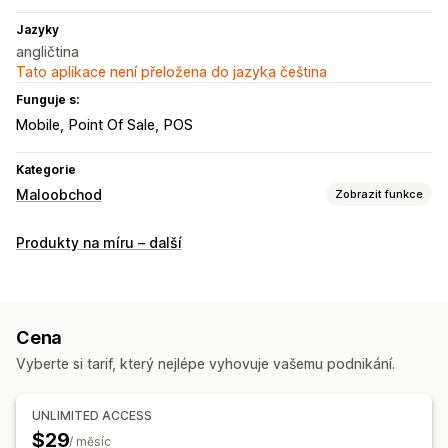
Jazyky
angličtina
Tato aplikace není přeložena do jazyka čeština
Funguje s:
Mobile
Point Of Sale
POS
Kategorie
Maloobchod
Zobrazit funkce
POS
Produkty na míru – další
Platby
Částečné platby
Úpravy cen
Úpravy objednávek
Správa skladových zásob
Úrovně skladových zásob
Ruční aktualizace
Cena
Vykazování nákladů
Ruční hmotnosti obalů
Vyberte si tarif, který nejlépe vyhovuje vašemu podnikání.
Správa zaměstnanců
UNLIMITED ACCESS
Náklady na pracovní sílu
Provize z prodeje
$29
/ měsíc