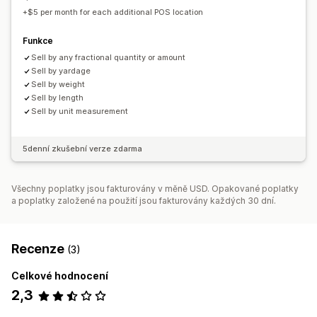
+$5 per month for each additional POS location
Funkce
Sell by any fractional quantity or amount
Sell by yardage
Sell by weight
Sell by length
Sell by unit measurement
5denní zkušební verze zdarma
Všechny poplatky jsou fakturovány v měně USD. Opakované poplatky
a poplatky založené na použití jsou fakturovány každých 30 dní.
Recenze
(3)
Celkové hodnocení
2,3